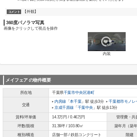
【外観】
コメント
360度パノラマ写真
画像をクリックして視点を操作
内装
メイフェア
の物件概要
所在地
千葉県
千葉市中央区
港町
内房線
「
本千葉
」駅 徒歩3分
千葉都市モノレ
交通
京成千原線
「
千葉中央
」駅 徒歩13分
賃料/坪単価
14.3万円 / 0.46万円
管理費・共
坪数/面積
31.39坪 / 103.80㎡
築年月（築
種別/構造
店舗一部 / 鉄筋コンクリート
階建