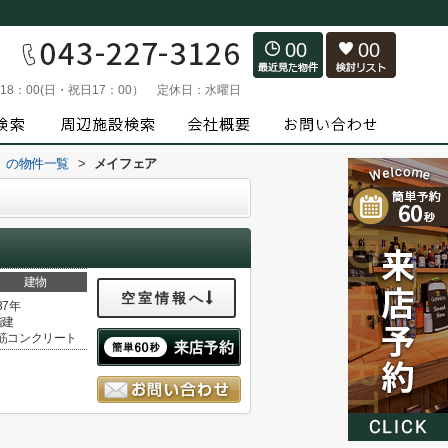
00
00
～18：00(日・祝日17：00）
定休日：
水曜日
）の物件一覧
>
メイフェア
建物
空室情報へ
37年
階建
筋コンクリート