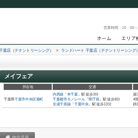
営業時間：
10：00
 千葉店（テナントリーシング）
>
ランドハート 千葉店（テナントリーシング
メイフェア
所在地
交通
内房線
「
本千葉
」駅 徒歩3分
築
千葉県
千葉市中央区
港町
千葉都市モノレール
「
県庁前
」駅 徒歩8分
4
京成千原線
「
千葉中央
」駅 徒歩13分
鉄
物件情報