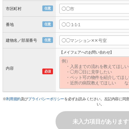
市区町村
任意
番地
任意
建物名／部屋番号
任意
【メイフェアへのお問い合わせ】
内容
必須
※
利用規約
及び
プライバシーポリシー
を必ずお読みください。左記内容に同
い。
未入力項目があります