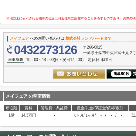
※地図上に表示される物件の位置は付近住所に所在することを表すものであり、実際の物
メイフェア
へのお問い合わせは
株式会社ランドハートまで
0432273126
〒260-0015
千葉県千葉市中央区富士見２丁目
10：00～18：00(日・祝日17：00） 定休日:水曜日
メイフェア
の空室情報
所在階
賃料
管理費・共益費
敷金/礼金/保証金/償却/敷引
1階
14.3万円
-
/
/
/
/
31
0ヶ月
1ヶ月
-
-
-