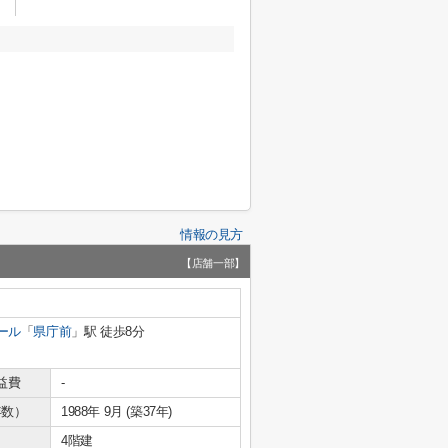
情報の見方
【店舗一部】
ール
「
県庁前
」駅 徒歩8分
益費
-
年数）
1988年 9月 (築37年)
4階建