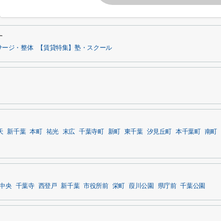
す
サージ・整体
【賃貸特集】塾・スクール
天
新千葉
本町
祐光
末広
千葉寺町
新町
東千葉
汐見丘町
本千葉町
南町
中央
千葉寺
西登戸
新千葉
市役所前
栄町
葭川公園
県庁前
千葉公園