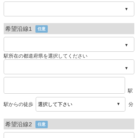
▼
希望沿線1
任意
▼
駅所在の都道府県を選択してください
▼
駅
駅からの徒歩
分
▼
希望沿線2
任意