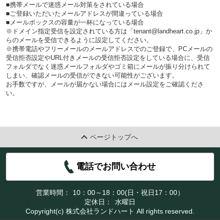
■携帯メールで迷惑メール対策をされている場合
■ご登録いただいたメールアドレスが間違っている場合
■メールボックスの容量が一杯になっている場合
※ドメイン指定受信を設定されている方は「tenant@landheart.co.jp」か
らのメールを受信できるように設定してください。
※携帯電話やフリーメールのメールアドレスでのご登録で、PCメールの
受信拒否設定やURL付きメールの受信拒否設定をしている場合に、受信
フォルダでなく迷惑メールフォルダやゴミ箱にメールが振り分けられて
しまい、確認メールの受信ができない可能性がございます。
お手数ですが、メールが届かない場合にはメール設定をご確認くださ
い。
ページトップへ
電話でお問い合わせ
営業時間：
10：00～18：00(日・祝日17：00）
定休日：
水曜日
Copyright(c) 株式会社ランドハート All rights reserved.