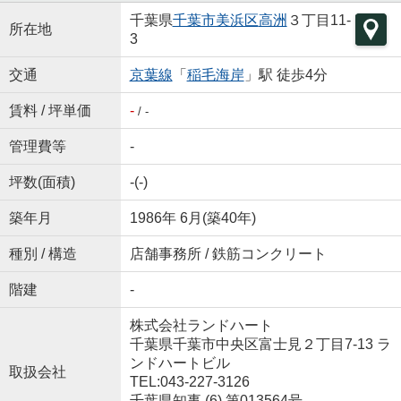
千葉県
千葉市美浜区
高洲
３丁目11-
所在地
3
交通
京葉線
「
稲毛海岸
」駅 徒歩4分
賃料 / 坪単価
-
/ -
管理費等
-
坪数(面積)
-(-)
築年月
1986年 6月(築40年)
種別 / 構造
店舗事務所 / 鉄筋コンクリート
階建
-
株式会社ランドハート
千葉県千葉市中央区富士見２丁目7-13 ラ
ンドハートビル
取扱会社
TEL:043-227-3126
千葉県知事 (6) 第013564号