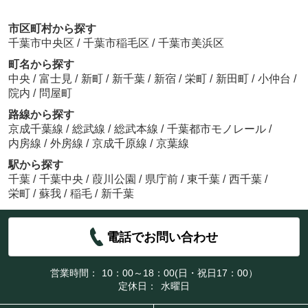
市区町村から探す
千葉市中央区
/
千葉市稲毛区
/
千葉市美浜区
町名から探す
中央
/
富士見
/
新町
/
新千葉
/
新宿
/
栄町
/
新田町
/
小仲台
/
院内
/
問屋町
路線から探す
京成千葉線
/
総武線
/
総武本線
/
千葉都市モノレール
/
内房線
/
外房線
/
京成千原線
/
京葉線
駅から探す
千葉
/
千葉中央
/
葭川公園
/
県庁前
/
東千葉
/
西千葉
/
栄町
/
蘇我
/
稲毛
/
新千葉
電話でお問い合わせ
営業時間：
10：00～18：00(日・祝日17：00）
定休日：
水曜日