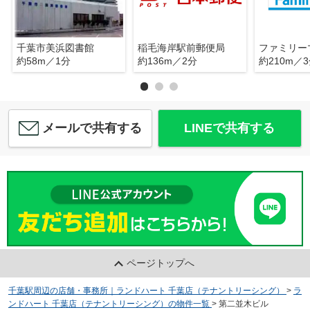
千葉市美浜図書館
稲毛海岸駅前郵便局
約58m／1分
約136m／2分
約210m／
メールで共有する
LINEで共有する
ページトップへ
千葉駅周辺の店舗・事務所｜ランドハート 千葉店（テナントリーシング）
>
ラ
ンドハート 千葉店（テナントリーシング）の物件一覧
>
第⼆並⽊ビル