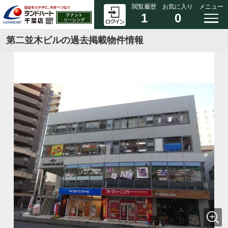
閲覧履歴
お気に入り
メニュー
1
0
第⼆並⽊ビルの過去掲載物件情報