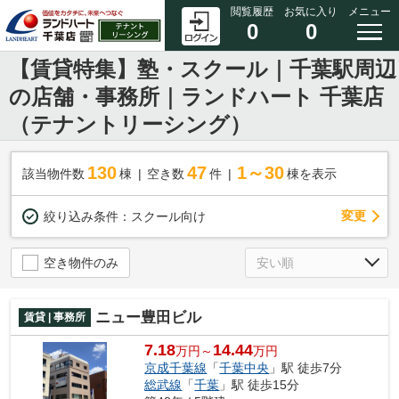
閲覧履歴
お気に入り
メニュー
0
0
【賃貸特集】塾・スクール｜千葉駅周辺
の店舗・事務所｜ランドハート 千葉店
（テナントリーシング）
130
47
1～30
該当物件数
棟
空き数
件
棟を表示
変更
絞り込み条件：
スクール向け
空き物件のみ
ニュー豊田ビル
賃貸 | 事務所
7.18
14.44
万円～
万円
京成千葉線
「
千葉中央
」駅 徒歩7分
総武線
「
千葉
」駅 徒歩15分