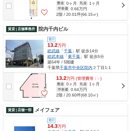
0ヶ月
1ヶ月
敷金
礼金
0.66
万円
坪単価
2階 / 20.01坪(66.15㎡)
院内千内ビル
賃貸 | 店舗事務所
敷0
13.2
万円
総武線
「
千葉
」駅 徒歩14分
総武本線
「
東千葉
」駅 徒歩5分
築54年 / 5階建
千葉県
千葉市中央区
院内
２丁目1-1
13.2
万
円
(管理費等：- )
0ヶ月
1ヶ月
敷金
礼金
0.64
万円
坪単価
2階 / 20.60坪(68.10㎡)
メイフェア
賃貸 | 店舗一部
敷0
14.3
万円