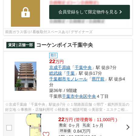
会員登録をして限定物件を見る
前面ガラス張り/ 看板取付スペースあり/ デザイナーズ
コーケンボイス千葉中央
賃貸 | 店舗一部
敷0
22
万円
京成千原線
「
千葉中央
」駅 徒歩7分
総武線
「
千葉
」駅 徒歩17分
千葉都市モノレール
「
県庁前
」駅 徒歩4
分
築36年 / 9階建
千葉県
千葉市中央区
中央
４丁目
☆京成千葉線「千葉中央」駅徒歩7分 ☆１階路面店舗 ☆県庁・裁判所至近の
好立地 ☆事務所・店舗利用可 ☆軽飲食ご相談可能 ☆美容室・エステご相談
可能
22
万
円
(管理費等：11,000円 )
0ヶ月
1ヶ月
敷金
礼金
0.84
万円
坪単価