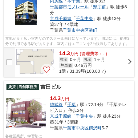
内房線
「
本千葉
」駅 徒歩3分
千葉都市モノレール
「
県庁前
」駅 徒歩8
分
京成千原線
「
千葉中央
」駅 徒歩13分
築37年 / 4階建
千葉県
千葉市中央区
港町
立地が良く広い室内なのでスクール向けになっています。周辺には、徒歩3
分で利用できる駅があります。室内にはエアコンを2台設置してあります。
14.3
万
円
(管理費等：- )
0ヶ月
1ヶ月
敷金
礼金
0.46
万円
坪単価
1階 / 31.39坪(103.80㎡)
吉田ビル
賃貸 | 店舗事務所
14.3
万円
総武線
「
千葉
」駅 バス14分 「千葉テレ
ビ入口」 停歩2分
京成千原線
「
千葉中央
」駅 徒歩23分
築31年 / 3階建
千葉県
千葉市中央区
鶴沢町
5-7
各種営業所、学習塾に