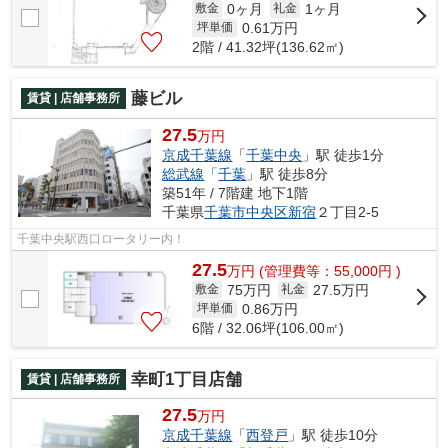
0ヶ月
1ヶ月
敷金
礼金
0.61
万円
坪単価
2階 / 41.32坪(136.62㎡)
藤ビル
賃貸 | 店舗事務所
27.5
万円
京成千葉線
「
千葉中央
」駅 徒歩1分
総武線
「
千葉
」駅 徒歩8分
築51年 / 7階建 地下1階
千葉県
千葉市中央区
新宿
２丁目2-5
千葉中央駅西口ロータリー内！
27.5
万
円
(管理費等：55,000円 )
75万円
27.5万円
敷金
礼金
0.86
万円
坪単価
6階 / 32.06坪(106.00㎡)
幸町1丁目店舗
賃貸 | 店舗事務所
27.5
万円
京成千葉線
「
西登戸
」駅 徒歩10分