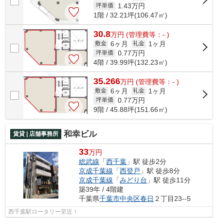
1.43
万円
坪単価
1階 / 32.21坪(106.47㎡)
30.8
万
円
(管理費等：- )
6ヶ月
1ヶ月
敷金
礼金
0.77
万円
坪単価
4階 / 39.99坪(132.23㎡)
35.266
万
円
(管理費等：- )
6ヶ月
1ヶ月
敷金
礼金
0.77
万円
坪単価
9階 / 45.88坪(151.66㎡)
和幸ビル
賃貸 | 店舗事務所
33
万円
総武線
「
西千葉
」駅 徒歩2分
京成千葉線
「
西登戸
」駅 徒歩8分
京成千葉線
「
みどり台
」駅 徒歩11分
築39年 / 4階建
千葉県
千葉市中央区
春日
２丁目23--5
西千葉駅ロータリー至近！