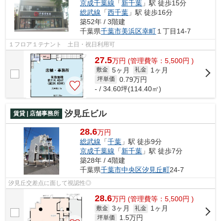
京成千葉線
「
新千葉
」駅 徒歩15分
総武線
「
西千葉
」駅 徒歩16分
築52年 / 3階建
千葉県
千葉市美浜区
幸町
１丁目14-7
１フロア１テナント 土日・祝日利用可
27.5
万
円
(管理費等：5,500円 )
5ヶ月
1ヶ月
敷金
礼金
0.79
万円
坪単価
- / 34.60坪(114.40㎡)
汐見丘ビル
賃貸 | 店舗事務所
28.6
万円
総武線
「
千葉
」駅 徒歩9分
京成千葉線
「
新千葉
」駅 徒歩7分
築28年 / 4階建
千葉県
千葉市中央区
汐見丘町
24-7
汐見丘交差点に面して視認性◎
28.6
万
円
(管理費等：5,500円 )
3ヶ月
1ヶ月
敷金
礼金
1.5
万円
坪単価