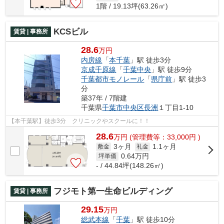
1階 / 19.13坪(63.26㎡)
KCSビル
賃貸 | 事務所
28.6
万円
内房線
「
本千葉
」駅 徒歩3分
京成千原線
「
千葉中央
」駅 徒歩9分
千葉都市モノレール
「
県庁前
」駅 徒歩3
分
築37年 / 7階建
千葉県
千葉市中央区
長洲
１丁目1-10
【本千葉駅】徒歩3分 クリニックやスクールに！！
28.6
万
円
(管理費等：33,000円 )
3ヶ月
1.1ヶ月
敷金
礼金
0.64
万円
坪単価
- / 44.84坪(148.26㎡)
フジモト第一生命ビルディング
賃貸 | 事務所
29.15
万円
総武本線
「
千葉
」駅 徒歩10分