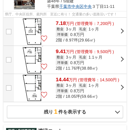
築48年 / 5階建
千葉県
千葉市中央区
中央
３丁目11-11
県庁、中央区役所、裁判所 至近に有り！ 交通量の多い道路沿いです！
7.18
万
円
(管理費等：7,200円 )
3ヶ月
1ヶ月
敷金
礼金
0.8
万円
坪単価
2階 / 8.97坪(29.66㎡)
9.41
万
円
(管理費等：9,500円 )
3ヶ月
1.1ヶ月
敷金
礼金
0.8
万円
坪単価
2階 / 11.76坪(38.88㎡)
14.44
万
円
(管理費等：14,500円 )
3ヶ月
1ヶ月
敷金
礼金
0.8
万円
坪単価
2階 / 18.05坪(59.66㎡)
1
残り
件を表示する