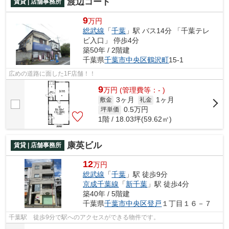
渡辺コート
賃貸 | 店舗事務所
9
万円
総武線
「
千葉
」駅 バス14分 「千葉テレ
ビ入口」 停歩4分
築50年 / 2階建
千葉県
千葉市中央区
鶴沢町
15-1
広めの道路に面した1F店舗！！
9
万
円
(管理費等：- )
3ヶ月
1ヶ月
敷金
礼金
0.5
万円
坪単価
1階 / 18.03坪(59.62㎡)
康英ビル
賃貸 | 店舗事務所
12
万円
総武線
「
千葉
」駅 徒歩9分
京成千葉線
「
新千葉
」駅 徒歩4分
築40年 / 5階建
千葉県
千葉市中央区
登戸
１丁目１６－７
千葉駅 徒歩9分で駅へのアクセスができる物件です。