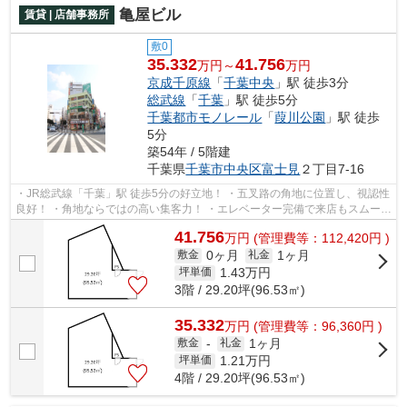
亀屋ビル
賃貸 | 店舗事務所
敷0
35.332
41.756
万円～
万円
京成千原線
「
千葉中央
」駅 徒歩3分
総武線
「
千葉
」駅 徒歩5分
千葉都市モノレール
「
葭川公園
」駅 徒歩
5分
築54年 / 5階建
千葉県
千葉市中央区
富士見
２丁目7-16
・JR総武線「千葉」駅 徒歩5分の好立地！ ・五叉路の角地に位置し、視認性
良好！ ・角地ならではの高い集客力！ ・エレベーター完備で来店もスムー
ズ！
41.756
万
円
(管理費等：112,420円 )
0ヶ月
1ヶ月
敷金
礼金
1.43
万円
坪単価
3階 / 29.20坪(96.53㎡)
35.332
万
円
(管理費等：96,360円 )
1ヶ月
敷金
-
礼金
1.21
万円
坪単価
4階 / 29.20坪(96.53㎡)