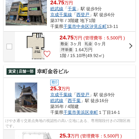
24.75
万円
総武線
「
千葉
」駅 徒歩9分
京成千葉線
「
西登戸
」駅 徒歩6分
築37年 / 3階建 地下1階
千葉県
千葉市中央区
汐見丘町
13-11
24.75
万
円
(管理費等：5,500円 )
3ヶ月
0ヶ月
敷金
礼金
1.64
万円
坪単価
1階 / 15.10坪(49.92㎡)
幸町金谷ビル
賃貸 | 店舗一部
敷0
25.3
万円
京成千葉線
「
西登戸
」駅 徒歩9分
総武線
「
西千葉
」駅 徒歩16分
築35年 / 4階建
千葉県
千葉市美浜区
幸町
１丁目14-1
けやき通り交差点角地の視認性の高い立地にある、専用階段付きの2階区画
です。
25.3
万
円
(管理費等：5,500円 )