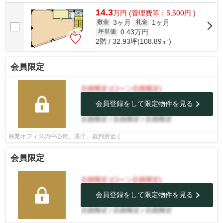
14.3
万
円
(管理費等：5,500円 )
3ヶ月
1ヶ月
敷金
礼金
0.43
万円
坪単価
2階 / 32.93坪(108.89㎡)
会員限定
会員登録をして限定物件を見る
商業オフィスの中心街、県庁、裁判所近く
会員限定
会員登録をして限定物件を見る