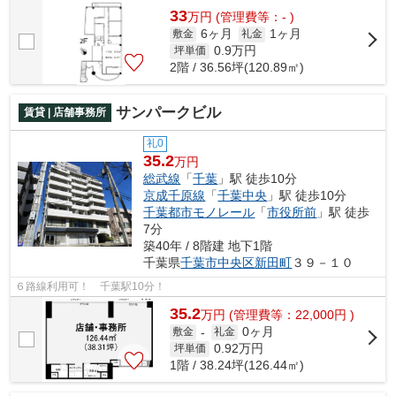
33
万
円
(管理費等：- )
6ヶ月
1ヶ月
敷金
礼金
0.9
万円
坪単価
2階 / 36.56坪(120.89㎡)
サンパークビル
賃貸 | 店舗事務所
礼0
35.2
万円
総武線
「
千葉
」駅 徒歩10分
京成千原線
「
千葉中央
」駅 徒歩10分
千葉都市モノレール
「
市役所前
」駅 徒歩
7分
築40年 / 8階建 地下1階
千葉県
千葉市中央区
新田町
３９－１０
６路線利用可！ 千葉駅10分！
35.2
万
円
(管理費等：22,000円 )
0ヶ月
敷金
-
礼金
0.92
万円
坪単価
1階 / 38.24坪(126.44㎡)