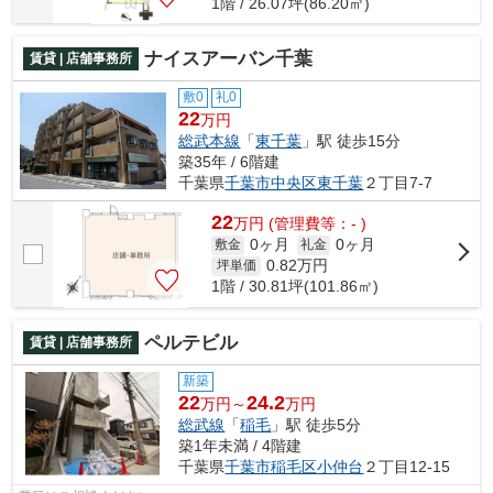
1階 / 26.07坪(86.20㎡)
ナイスアーバン千葉
賃貸 | 店舗事務所
敷0
礼0
22
万円
総武本線
「
東千葉
」駅 徒歩15分
築35年 / 6階建
千葉県
千葉市中央区
東千葉
２丁目7-7
22
万
円
(管理費等：- )
0ヶ月
0ヶ月
敷金
礼金
0.82
万円
坪単価
1階 / 30.81坪(101.86㎡)
ペルテビル
賃貸 | 店舗事務所
新築
22
24.2
万円～
万円
総武線
「
稲毛
」駅 徒歩5分
築1年未満 / 4階建
千葉県
千葉市稲毛区
小仲台
２丁目12-15