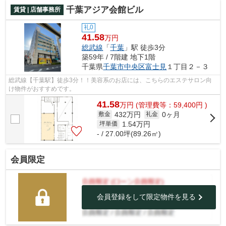
千葉アジア会館ビル
賃貸 | 店舗事務所
礼0
41.58
万円
総武線
「
千葉
」駅 徒歩3分
築59年 / 7階建 地下1階
千葉県
千葉市中央区
富士見
１丁目２－３
総武線【千葉駅】徒歩3分！！美容系のお店には、こちらのエステサロン向
け物件がおすすめです。
41.58
万
円
(管理費等：59,400円 )
432万円
0ヶ月
敷金
礼金
1.54
万円
坪単価
- / 27.00坪(89.26㎡)
会員限定
会員登録をして限定物件を見る