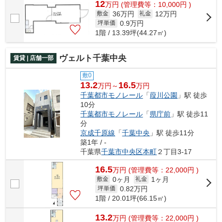
12
万
円
(管理費等：10,000円 )
36万円
12万円
敷金
礼金
0.9
万円
坪単価
1階 / 13.39坪(44.27㎡)
ヴェルト千葉中央
賃貸 | 店舗一部
敷0
13.2
16.5
万円～
万円
千葉都市モノレール
「
葭川公園
」駅 徒歩
10分
千葉都市モノレール
「
県庁前
」駅 徒歩11
分
京成千原線
「
千葉中央
」駅 徒歩11分
築1年 / -
千葉県
千葉市中央区
本町
２丁目3-17
16.5
万
円
(管理費等：22,000円 )
0ヶ月
1ヶ月
敷金
礼金
0.82
万円
坪単価
1階 / 20.01坪(66.15㎡)
13.2
万
円
(管理費等：22,000円 )