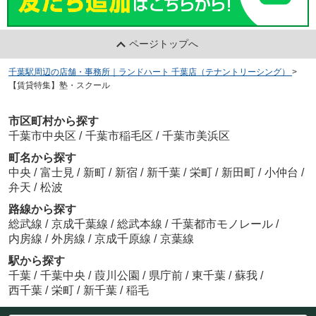
ページトップへ
千葉駅周辺の店舗・事務所｜ランドハート 千葉店（テナントリーシング）
>
【賃貸特集】塾・スクール
市区町村から探す
千葉市中央区
/
千葉市稲毛区
/
千葉市美浜区
町名から探す
中央
/
富士見
/
新町
/
新宿
/
新千葉
/
栄町
/
新田町
/
小仲台
/
弁天
/
松波
路線から探す
総武線
/
京成千葉線
/
総武本線
/
千葉都市モノレール
/
内房線
/
外房線
/
京成千原線
/
京葉線
駅から探す
千葉
/
千葉中央
/
葭川公園
/
県庁前
/
東千葉
/
蘇我
/
西千葉
/
栄町
/
新千葉
/
稲毛