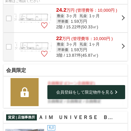
業種はご相談ください
24.2
万
円
(管理費等：10,000円 )
3ヶ月
1ヶ月
敷金
礼金
1.59
万円
坪単価
2階 / 15.22坪(50.33㎡)
22
万
円
(管理費等：10,000円 )
3ヶ月
1ヶ月
敷金
礼金
1.59
万円
坪単価
3階 / 13.87坪(45.87㎡)
会員限定
会員登録をして限定物件を見る
ＡＩＭ ＵＮＩＶＥＲＳＥ ＢＬＤＧ ＣＨＩＢＡ
賃貸 | 店舗事務所
礼0