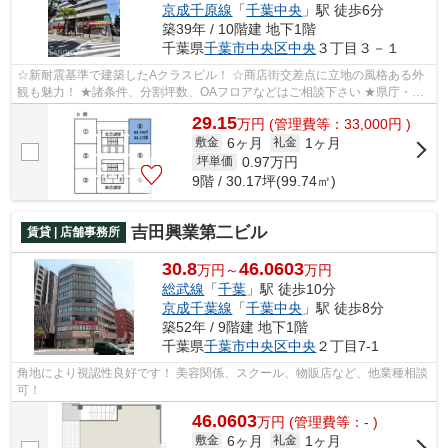
京成千原線
「
千葉中央
」駅 徒歩6分
築39年 / 10階建 地下1階
千葉県
千葉市中央区
中央
３丁目３－１
☆新耐震基準で建築したAクラスビル！ ☆商店街交差点に立地の風格ある外
観も魅力！ ★諸条件、分割坪数、OAフロアなどはご相談下さい ★県庁・検
察庁・地方裁判所に近い立地
29.15
万
円
(管理費等：33,000円 )
6ヶ月
1ヶ月
敷金
礼金
0.97
万円
坪単価
9階 / 30.17坪(99.74㎡)
吉田興業第二ビル
賃貸 | 店舗事務所
30.8
46.0603
万円～
万円
総武線
「
千葉
」駅 徒歩10分
京成千葉線
「
千葉中央
」駅 徒歩8分
築52年 / 9階建 地下1階
千葉県
千葉市中央区
中央
２丁目7-1
角地により視認性良好です！ 美容関係、スクール、物販店など、他業種相談
可！
46.0603
万
円
(管理費等：- )
6ヶ月
1ヶ月
敷金
礼金