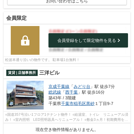
お問い合わせはこちら
会員限定
会員登録をして限定物件を見る
松波本通り沿いの物件です。 駐車場1台無料！
三洋ビル
賃貸 | 店舗事務所
京成千葉線
「
みどり台
」駅 徒歩7分
総武線
「
西千葉
」駅 徒歩16分
築43年 / 3階建
千葉県
千葉市稲毛区
黒砂
１丁目9-7
○国道357号沿い1フロア1テナント物件！ ○給湯室、トイレ リニューアル済
み！ ○室内照明 LED照明器具へリニューアル！ ○敷金3ヵ月！初期費用を抑
えられます！ ○業種相談可！
現在空き物件情報がありません。