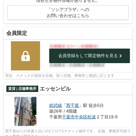
現在空き物件情報がありません。
「ソシアプラザ」への
お問い合わせはこちら
会員限定
会員登録をして限定物件を見る
現況 スナックの居抜き店舗、様々店舗、事務所ご相談に応じます
エッセンビル
賃貸 | 店舗事務所
総武線
「
西千葉
」駅 徒歩5分
築26年 / 4階建
千葉県
千葉市中央区
松波
２丁目19-9
西千葉ゆりの木通り沿いの1フロア1テナント物件です。 店舗、事務所可能で