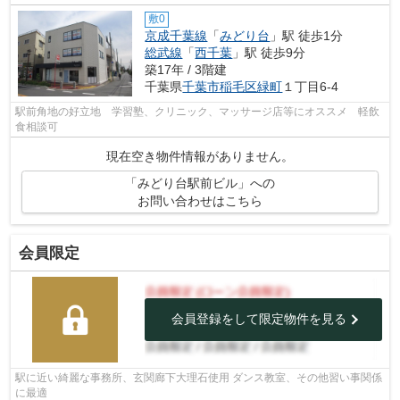
敷0
京成千葉線
「
みどり台
」駅 徒歩1分
総武線
「
西千葉
」駅 徒歩9分
築17年 / 3階建
千葉県
千葉市稲毛区
緑町
１丁目6-4
駅前角地の好立地 学習塾、クリニック、マッサージ店等にオススメ 軽飲
食相談可
現在空き物件情報がありません。
「みどり台駅前ビル」への
お問い合わせはこちら
会員限定
会員登録をして限定物件を見る
駅に近い綺麗な事務所、玄関廊下大理石使用 ダンス教室、その他習い事関係
に最適