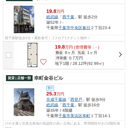
19.8
万円
総武線
「
西千葉
」駅 徒歩2分
築52年 / -
千葉県
千葉市中央区
春日
２丁目23-4
西千葉駅徒歩2分！重飲食可！ 1フロア1テナント物件！
19.8
万
円
(管理費等：- )
8ヶ月
1ヶ月
敷金
礼金
0.7
万円
坪単価
地下1階 / 28.12坪(92.99㎡)
幸町金谷ビル
賃貸 | 店舗一部
敷0
25.3
万円
京成千葉線
「
西登戸
」駅 徒歩9分
総武線
「
西千葉
」駅 徒歩16分
築35年 / 4階建
千葉県
千葉市美浜区
幸町
１丁目14-1
けやき通り交差点角地の視認性の高い立地にある、専用階段付きの2階区画