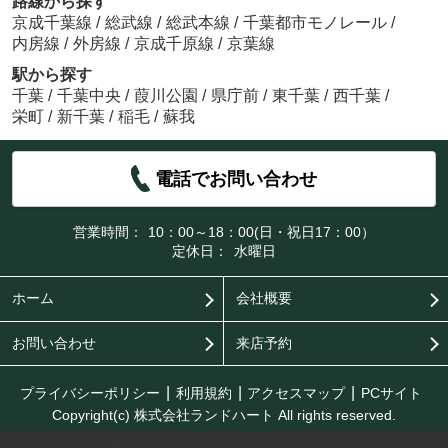
路線から探す
京成千葉線
/
総武線
/
総武本線
/
千葉都市モノレール
/
内房線
/
外房線
/
京成千原線
/
京葉線
駅から探す
千葉
/
千葉中央
/
葭川公園
/
県庁前
/
東千葉
/
西千葉
/
栄町
/
新千葉
/
稲毛
/
蘇我
電話でお問い合わせ
営業時間：
10：00～18：00(日・祝日17：00）
定休日：
水曜日
ホーム
会社概要
お問い合わせ
来店予約
プライバシーポリシー
利用規約
アクセスマップ
PCサイト
Copyright(c) 株式会社ランドハート All rights reserved.