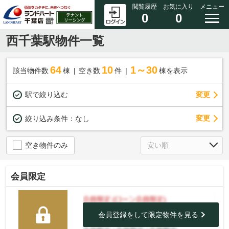
閲覧履歴
お気に入り
メニュー
0
0
西千葉駅物件一覧
64
10
1～30
該当物件数
棟
空き数
件
棟を表示
駅で絞り込む
変更
変更
絞り込み条件：
なし
空き物件のみ
会員限定
会員登録をして限定物件を見る