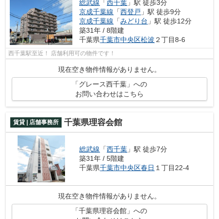
総武線
「
西千葉
」駅 徒歩3分
京成千葉線
「
西登戸
」駅 徒歩9分
京成千葉線
「
みどり台
」駅 徒歩12分
築31年 / 8階建
千葉県
千葉市中央区
松波
２丁目8-6
西千葉駅至近！ 店舗利用可の物件です！
現在空き物件情報がありません。
「グレース西千葉」への
お問い合わせはこちら
千葉県理容会館
賃貸 | 店舗事務所
総武線
「
西千葉
」駅 徒歩7分
築31年 / 5階建
千葉県
千葉市中央区
春日
１丁目22-4
現在空き物件情報がありません。
「千葉県理容会館」への