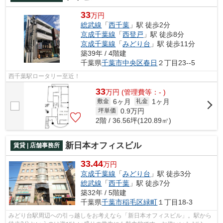
33
万円
総武線
「
西千葉
」駅 徒歩2分
京成千葉線
「
西登戸
」駅 徒歩8分
京成千葉線
「
みどり台
」駅 徒歩11分
築39年 / 4階建
千葉県
千葉市中央区
春日
２丁目23--5
西千葉駅ロータリー至近！
33
万
円
(管理費等：- )
6ヶ月
1ヶ月
敷金
礼金
0.9
万円
坪単価
2階 / 36.56坪(120.89㎡)
新日本オフィスビル
賃貸 | 店舗事務所
33.44
万円
京成千葉線
「
みどり台
」駅 徒歩3分
総武線
「
西千葉
」駅 徒歩7分
築32年 / 5階建
千葉県
千葉市稲毛区
緑町
１丁目18-3
みどり台駅周辺への引っ越しをお考えなら「新日本オフィスビル」。駅から