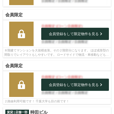
会員限定
会員登録をして限定物件を見る
８階建てマンションを大規模改装。その２階部分になります。 ほぼ成形型の
間取りでレイアウトもしやすいです。 ロードサイドで物流・車移動なども便
利です。 お手洗いは貸主ににて設置...
会員限定
会員登録をして限定物件を見る
２路線利用可能です！ 千葉大学も目の前です！
時田ビル
賃貸 | 店舗一部