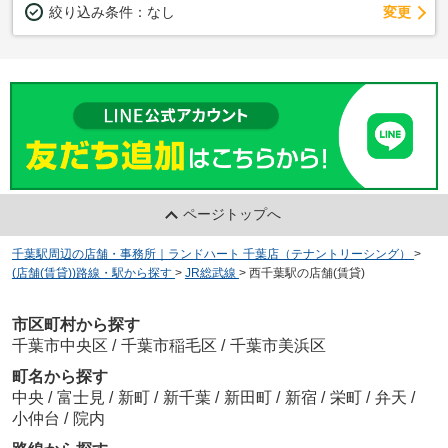
変更
絞り込み条件：
なし
ページトップへ
千葉駅周辺の店舗・事務所｜ランドハート 千葉店（テナントリーシング）
>
(店舗(賃貸))路線・駅から探す
>
JR総武線
>
西千葉駅の店舗(賃貸)
市区町村から探す
千葉市中央区
/
千葉市稲毛区
/
千葉市美浜区
町名から探す
中央
/
富士見
/
新町
/
新千葉
/
新田町
/
新宿
/
栄町
/
弁天
/
小仲台
/
院内