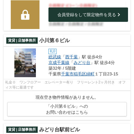
会員登録をして限定物件を見る
小川第６ビル
賃貸 | 店舗事務所
礼0
総武線
「
西千葉
」駅 徒歩4分
京成千葉線
「
みどり台
」駅 徒歩4分
築32年 / 5階建
千葉県
千葉市稲毛区
緑町
１丁目23-15
礼金０ ワンフロアー エレベーター有り フリーレント2ヶ月付き オフ
ィス等に最適です
現在空き物件情報がありません。
「小川第６ビル」への
お問い合わせはこちら
みどり台駅前ビル
賃貸 | 店舗事務所