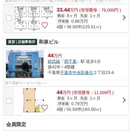
徒歩3分というのは遊びたい盛りの学生にも魅力的です。お使いいただける
駅は2駅あり、行き先に応じて使い分け...
33.44
万
円
(管理費等：76,000円 )
8ヶ月
1ヶ月
敷金
礼金
0.88
万円
坪単価
4階 / 38.00坪(125.61㎡)
和泉ビル
賃貸 | 店舗事務所
44
万円
総武線
「
西千葉
」駅 徒歩1分
築42年 / 4階建
千葉県
千葉市中央区
春日
２丁目23-6
西千葉駅ロータリー沿い！
44
万
円
(管理費等：11,000円 )
3ヶ月
1ヶ月
敷金
礼金
0.79
万円
坪単価
4階 / 55.50坪(183.50㎡)
会員限定