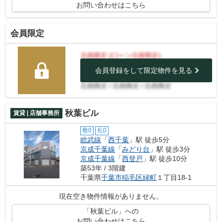
お問い合わせはこちら
会員限定
会員登録をして限定物件を見る
秋葉ビル
賃貸 | 店舗事務所
敷0
礼0
総武線
「
西千葉
」駅 徒歩5分
京成千葉線
「
みどり台
」駅 徒歩3分
京成千葉線
「
西登戸
」駅 徒歩10分
築53年 / 3階建
千葉県
千葉市稲毛区
緑町
１丁目18-1
現在空き物件情報がありません。
「秋葉ビル」への
お問い合わせはこちら