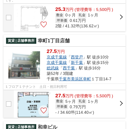
です。
25.3
万
円
(管理費等：5,500円 )
0ヶ月
1ヶ月
敷金
礼金
0.61
万円
坪単価
2階 / 41.32坪(136.62㎡)
幸町1丁目店舗
賃貸 | 店舗事務所
27.5
万円
京成千葉線
「
西登戸
」駅 徒歩10分
京成千葉線
「
新千葉
」駅 徒歩15分
総武線
「
西千葉
」駅 徒歩16分
築52年 / 3階建
千葉県
千葉市美浜区
幸町
１丁目14-7
１フロア１テナント 土日・祝日利用可
27.5
万
円
(管理費等：5,500円 )
5ヶ月
1ヶ月
敷金
礼金
0.79
万円
坪単価
- / 34.60坪(114.40㎡)
和幸ビル
賃貸 | 店舗事務所