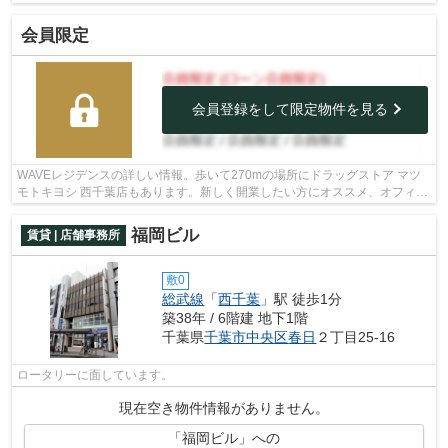
会員限定
会員登録をして限定物件を見る
WAVEレジデンスの詳しい情報。歩いて270mの場所にドラッグストア マツ
モトキヨシ 西千葉店もあります。新しく開業したい方にオススメ、オフィス
にもなる物件です。お手入れも簡単なエ...
福岡ビル
賃貸 | 店舗事務所
敷0
総武線
「
西千葉
」駅 徒歩1分
築38年 / 6階建 地下1階
千葉県
千葉市中央区
春日
２丁目25-16
ロータリーに面しています。
現在空き物件情報がありません。
「福岡ビル」への