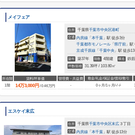
メイフェア
千葉県
千葉市中央区
港町
住所
交通
内房線
「
本千葉
」駅 徒歩3分
千葉都市モノレール
「
県庁前
」駅
京成千原線
「
千葉中央
」駅 徒歩1
築37年
4階建
鉄筋
築年
階数
構造
31.39坪 / 103.80㎡
坪数/面積
敷金/礼金/保証金/償却/敷引
所在階
賃料/坪単価
管理費・共益費
14
万
3,000
円
1階
-
0ヶ月
/
1ヶ月
/
-
/
-
/
-
/
0.46
万円
エスケイ末広
千葉県
千葉市中央区
末広
３丁目
住所
交通
内房線
「
本千葉
」駅 徒歩13分