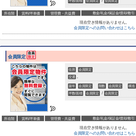
/
坪数/面積
会員限定
会員限定
敷金/礼金/保証金/償却/敷引
所在階
賃料/坪単価
管理費・共益費
現在空き情報がありません。
会員限定
へのお問い合わせはこちら
会員限定
住所
会員限定
交通
-
築年
会員限定
階数
会員限定
構造
/
坪数/面積
会員限定
会員限定
敷金/礼金/保証金/償却/敷引
所在階
賃料/坪単価
管理費・共益費
現在空き情報がありません。
会員限定
へのお問い合わせはこちら