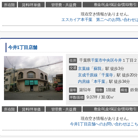
敷金/礼金/保証金/償却/敷引
所在階
賃料/坪単価
管理費・共益費
現在空き情報がありません。
エスカイア本千葉 第二へのお問い合わせ
今井1丁目店舗
千葉県
千葉市中央区
今井
１丁目２
住所
交通
京葉線
「
蘇我
」駅 徒歩3分
京成千原線
「
千葉寺
」駅 徒歩20分
内房線
「
本千葉
」駅 徒歩34分
築51年
1階建
鉄骨
築年
階数
構造
9.07坪 / 30.00㎡
坪数/面積
敷金/礼金/保証金/償却/敷引
所在階
賃料/坪単価
管理費・共益費
現在空き情報がありません。
今井1丁目店舗へのお問い合わせはこ