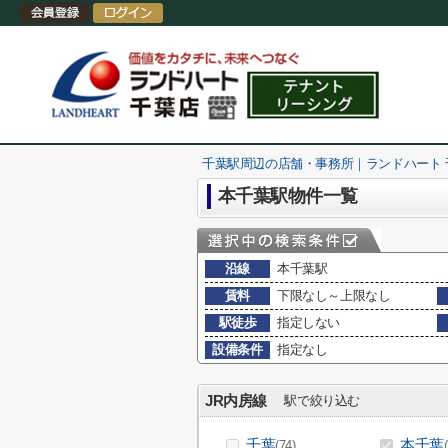
千葉駅周辺の店舗・事務所｜ランドハート
本千葉駅物件一覧
沿線
本千葉駅
賃料
下限なし～上限なし
駅徒歩
指定しない
設備条件
指定なし
JR内房線
駅で絞り込む
千葉
本千葉
(74)