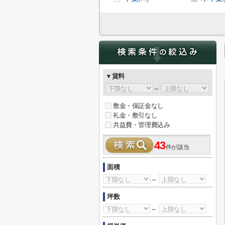
▼賃料
～
敷金・保証金なし
礼金・敷引なし
共益費・管理費込み
43
件が該当
面積
～
坪数
～