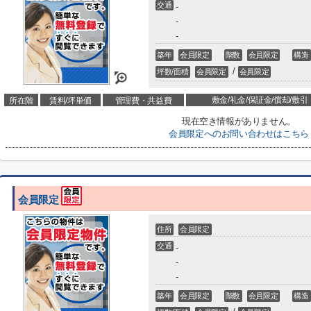
交通
-
-
-
築年
会員限定
階数
会員限定
構造
/
坪数/面積
会員限定
会員限定
敷金/礼金/保証金/償却/敷引
所在階
賃料/坪単価
管理費・共益費
現在空き情報がありません。
会員限定
へのお問い合わせはこちら
会員限定
住所
会員限定
交通
-
-
-
築年
会員限定
階数
会員限定
構造