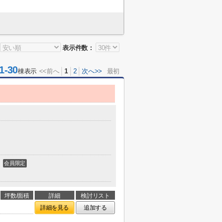
表示件数：
-30
棟表示
<<前へ
1
2
次へ>>
最初
会員限定
坪数/面積
詳細
検討リスト
詳細を見る
追加する