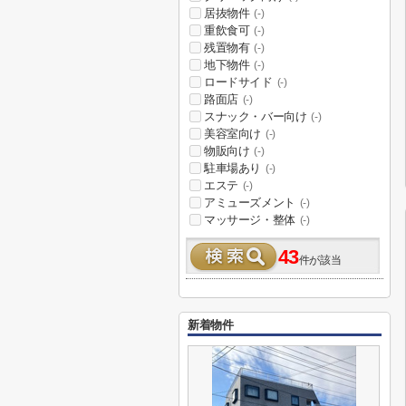
居抜物件
(-)
重飲食可
(-)
残置物有
(-)
地下物件
(-)
ロードサイド
(-)
路面店
(-)
スナック・バー向け
(-)
美容室向け
(-)
物販向け
(-)
駐車場あり
(-)
エステ
(-)
アミューズメント
(-)
マッサージ・整体
(-)
43
件が該当
新着物件