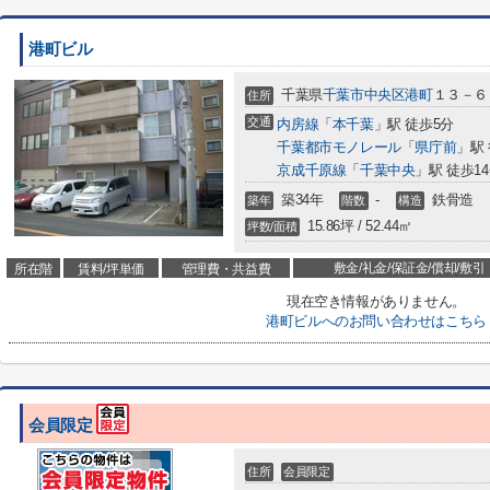
港町ビル
千葉県
千葉市中央区
港町
１３－６
住所
交通
内房線
「
本千葉
」駅 徒歩5分
千葉都市モノレール
「
県庁前
」駅
京成千原線
「
千葉中央
」駅 徒歩1
築34年
-
鉄骨造
築年
階数
構造
15.86坪 / 52.44㎡
坪数/面積
敷金/礼金/保証金/償却/敷引
所在階
賃料/坪単価
管理費・共益費
現在空き情報がありません。
港町ビルへのお問い合わせはこちら
会員限定
住所
会員限定