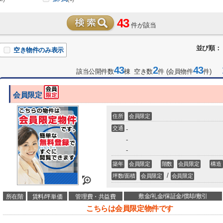
43
件が該当
並び順：
空き物件のみ表示
43
2
43
1
該当公開件数
棟 空き数
件 (会員物件
件)
会員限定
住所
会員限定
交通
-
-
-
築年
会員限定
階数
会員限定
構造
/
坪数/面積
会員限定
会員限定
敷金/礼金/保証金/償却/敷引
所在階
賃料/坪単価
管理費・共益費
こちらは会員限定物件です