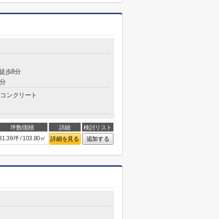
 徒歩8分
3分
コンクリート
坪数/面積
詳細
検討リスト
31.39坪 / 103.80㎡
詳細を見る
追加する