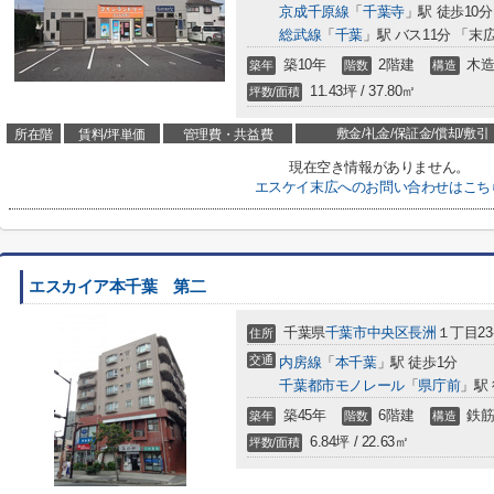
京成千原線
「
千葉寺
」駅 徒歩10分
総武線
「
千葉
」駅 バス11分 「末
築10年
2階建
木
築年
階数
構造
11.43坪 / 37.80㎡
坪数/面積
敷金/礼金/保証金/償却/敷引
所在階
賃料/坪単価
管理費・共益費
現在空き情報がありません。
エスケイ末広へのお問い合わせはこち
エスカイア本千葉 第二
千葉県
千葉市中央区
長洲
１丁目23
住所
交通
内房線
「
本千葉
」駅 徒歩1分
千葉都市モノレール
「
県庁前
」駅
築45年
6階建
鉄筋
築年
階数
構造
6.84坪 / 22.63㎡
坪数/面積