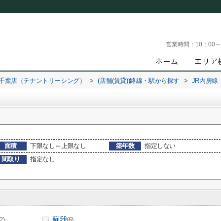
営業時間：
10：00
 千葉店（テナントリーシング）
>
(店舗(賃貸))路線・駅から探す
>
JR内房線
面積
下限なし～上限なし
築年数
指定しない
間取り
指定なし
蘇我
(2)
(6)