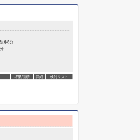
 徒歩8分
4分
坪数/面積
詳細
検討リスト