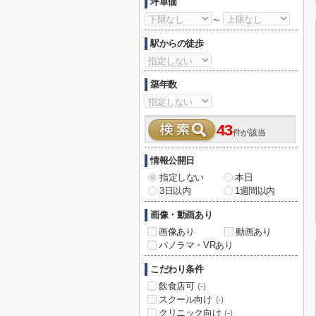
坪単価
～
駅からの徒歩
築年数
43
件が該当
情報公開日
指定しない
本日
3日以内
1週間以内
画像・動画あり
画像あり
動画あり
パノラマ・VRあり
こだわり条件
飲食店可
(-)
スクール向け
(-)
クリニック向け
(-)