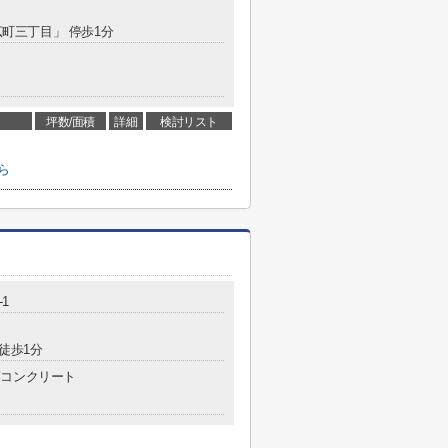
広町三丁目」 停歩1分
造
坪数/面積
詳細
検討リスト
ら
-1
 徒歩1分
コンクリート