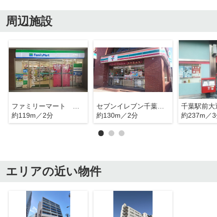
周辺施設
ファミリーマート 千葉富士見店
セブンイレブン千葉富士見２丁目店
千葉駅前大
約119m／2分
約130m／2分
約237m／
エリアの近い物件