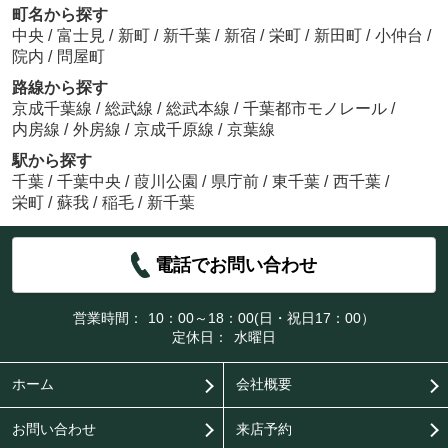
町名から探す
中央
/
富士見
/
新町
/
新千葉
/
新宿
/
栄町
/
新田町
/
小仲台
/
院内
/
問屋町
路線から探す
京成千葉線
/
総武線
/
総武本線
/
千葉都市モノレール
/
内房線
/
外房線
/
京成千原線
/
京葉線
駅から探す
千葉
/
千葉中央
/
葭川公園
/
県庁前
/
東千葉
/
西千葉
/
栄町
/
蘇我
/
稲毛
/
新千葉
電話でお問い合わせ
営業時間：
10：00～18：00(日・祝日17：00）
定休日：
水曜日
ホーム
会社概要
お問い合わせ
来店予約