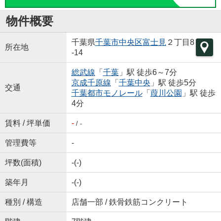
物件概要
千葉県
千葉市中央区
富士見
２丁目8
所在地
-14
総武線
「
千葉
」駅 徒歩6～7分
京成千原線
「
千葉中央
」駅 徒歩5分
交通
千葉都市モノレール
「
葭川公園
」駅 徒歩
4分
賃料 / 坪単価
-
/ -
管理費等
-
坪数(面積)
-(-)
築年月
-(-)
種別 / 構造
店舗一部 / 鉄骨鉄筋コンクリート