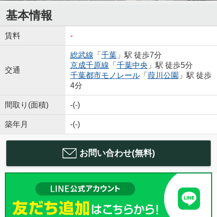
基本情報
賃料
-
総武線
「
千葉
」駅 徒歩7分
京成千原線
「
千葉中央
」駅 徒歩5分
交通
千葉都市モノレール
「
葭川公園
」駅 徒歩
4分
間取り(面積)
-(-)
築年月
-(-)
お問い合わせ(無料)