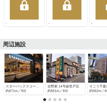
-
-
-
周辺施設
スターバックスコーヒー 千葉中央駅店
吉野家 14号線登戸店
そごう千葉
約671m／9分
約561m／8分
約562m／