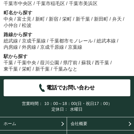
千葉市中央区
/
千葉市稲毛区
/
千葉市美浜区
町名から探す
中央
/
富士見
/
新町
/
新宿
/
栄町
/
新千葉
/
新田町
/
弁天
/
小仲台
/
松波
路線から探す
総武線
/
京成千葉線
/
千葉都市モノレール
/
総武本線
/
内房線
/
外房線
/
京成千原線
/
京葉線
駅から探す
千葉
/
千葉中央
/
葭川公園
/
県庁前
/
蘇我
/
西千葉
/
東千葉
/
栄町
/
新千葉
/
千葉みなと
電話でお問い合わせ
営業時間：
10：00～18：00(日・祝日17：00）
定休日：
水曜日
ホーム
会社概要