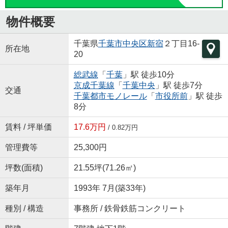
物件概要
千葉県
千葉市中央区
新宿
２丁目16-
所在地
20
総武線
「
千葉
」駅 徒歩10分
京成千葉線
「
千葉中央
」駅 徒歩7分
交通
千葉都市モノレール
「
市役所前
」駅 徒歩
8分
賃料 / 坪単価
17.6万円
/ 0.82万円
管理費等
25,300円
坪数(面積)
21.55坪(71.26㎡)
築年月
1993年 7月(築33年)
種別 / 構造
事務所 / 鉄骨鉄筋コンクリート