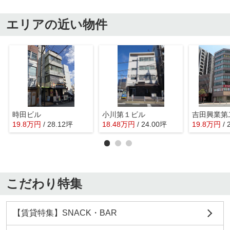
エリアの近い物件
時田ビル
小川第１ビル
吉田興業第
19.8
万
円
/ 28.12坪
18.48
万
円
/ 24.00坪
19.8
万
円
/
こだわり特集
【賃貸特集】SNACK・BAR