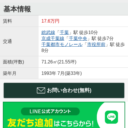
基本情報
賃料
17.6万円
総武線
「
千葉
」駅 徒歩10分
京成千葉線
「
千葉中央
」駅 徒歩7分
交通
千葉都市モノレール
「
市役所前
」駅 徒歩
8分
面積(坪数)
71.26㎡(21.55坪)
築年月
1993年 7月(築33年)
お問い合わせ(無料)