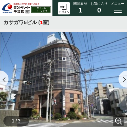
閲覧履歴
お気に入り
メニュー
1
0
カサガワ5ビル (
1
室)
1 / 3