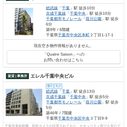
総武線
「
千葉
」駅 徒歩10分
京成千葉線
「
千葉中央
」駅 徒歩10分
千葉都市モノレール
「
葭川公園
」駅 徒歩
6分
築9年 / 6階建
千葉県
千葉市中央区
本町
２丁目1-17-1
現在空き物件情報がありません。
「Quatre Saison」への
お問い合わせはこちら
エレル千葉中央ビル
賃貸 | 事務所
敷0
礼0
総武線
「
千葉
」駅 徒歩13分
京成千葉線
「
千葉中央
」駅 徒歩5分
千葉都市モノレール
「
葭川公園
」駅 徒歩
5分
築46年 / 7階建
千葉県
千葉市中央区
中央
３丁目9-9
千葉市美術館隣。防犯カメラが設置されており、セキュリティ面でも安心で