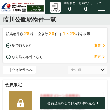
閲覧履歴
お気に入り
メニュー
0
0
葭川公園駅物件一覧
28
20
1～28
該当物件数
棟
空き数
件
棟を表示
駅で絞り込む
変更
変更
絞り込み条件：
なし
空き物件のみ
会員限定
会員登録をして限定物件を見る