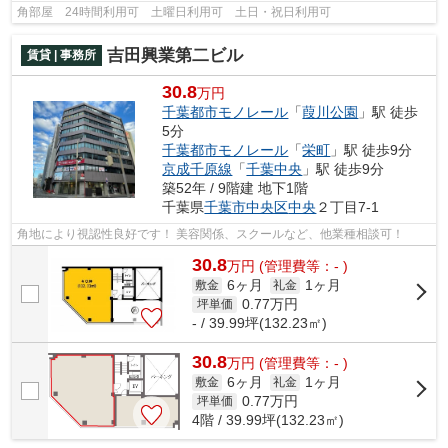
角部屋 24時間利用可 土曜日利用可 土日・祝日利用可
吉田興業第二ビル
賃貸 | 事務所
30.8
万円
千葉都市モノレール
「
葭川公園
」駅 徒歩
5分
千葉都市モノレール
「
栄町
」駅 徒歩9分
京成千原線
「
千葉中央
」駅 徒歩9分
築52年 / 9階建 地下1階
千葉県
千葉市中央区
中央
２丁目7-1
角地により視認性良好です！ 美容関係、スクールなど、他業種相談可！
30.8
万
円
(管理費等：- )
6ヶ月
1ヶ月
敷金
礼金
0.77
万円
坪単価
- / 39.99坪(132.23㎡)
30.8
万
円
(管理費等：- )
6ヶ月
1ヶ月
敷金
礼金
0.77
万円
坪単価
4階 / 39.99坪(132.23㎡)