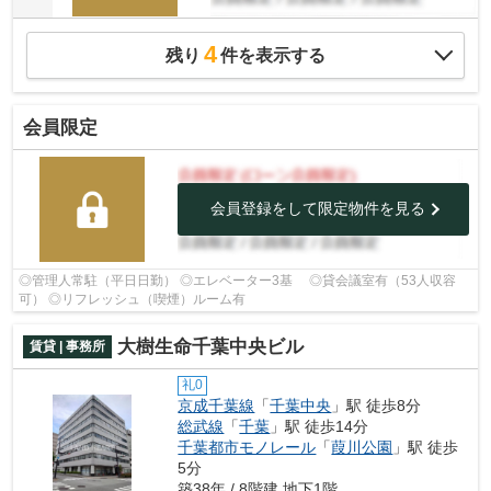
4
残り
件を表示する
会員限定
会員登録をして限定物件を見る
◎管理人常駐（平日日勤） ◎エレベーター3基 ◎貸会議室有（53人収容
可） ◎リフレッシュ（喫煙）ルーム有
大樹生命千葉中央ビル
賃貸 | 事務所
礼0
京成千葉線
「
千葉中央
」駅 徒歩8分
総武線
「
千葉
」駅 徒歩14分
千葉都市モノレール
「
葭川公園
」駅 徒歩
5分
築38年 / 8階建 地下1階