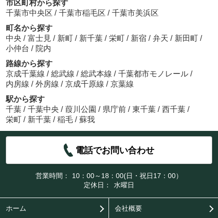
市区町村から探す
千葉市中央区
/
千葉市稲毛区
/
千葉市美浜区
町名から探す
中央
/
富士見
/
新町
/
新千葉
/
栄町
/
新宿
/
弁天
/
新田町
/
小仲台
/
院内
路線から探す
京成千葉線
/
総武線
/
総武本線
/
千葉都市モノレール
/
内房線
/
外房線
/
京成千原線
/
京葉線
駅から探す
千葉
/
千葉中央
/
葭川公園
/
県庁前
/
東千葉
/
西千葉
/
栄町
/
新千葉
/
稲毛
/
蘇我
電話でお問い合わせ
営業時間：
10：00～18：00(日・祝日17：00）
定休日：
水曜日
ホーム
会社概要