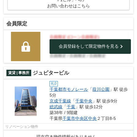
お問い合わせはこちら
会員限定
会員登録をして限定物件を見る
ジュピタービル
賃貸 | 事務所
礼0
千葉都市モノレール
「
葭川公園
」駅 徒歩
5分
京成千葉線
「
千葉中央
」駅 徒歩9分
総武線
「
千葉
」駅 徒歩12分
築38年 / 9階建
千葉県
千葉市中央区
中央
２丁目8-5
リノベーション物件
現在空き物件情報がありません。