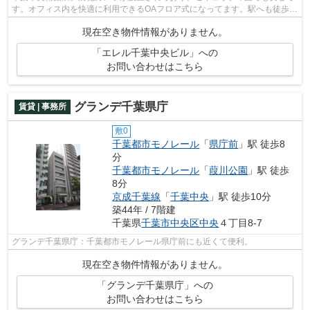
す。オフィス内を快適に利用できるOAフロア式になってます。駅へも徒歩で
のアクセスが可能な物件で、13分ほど...
現在空き物件情報がありません。
「エレル千葉中央ビル」への
お問い合わせはこちら
グランデ千葉県庁
賃貸 | 事務所
敷0
千葉都市モノレール
「
県庁前
」駅 徒歩8
分
千葉都市モノレール
「
葭川公園
」駅 徒歩
8分
京成千葉線
「
千葉中央
」駅 徒歩10分
築44年 / 7階建
千葉県
千葉市中央区
中央
４丁目8-7
グランデ千葉県庁：千葉都市モノレール県庁前にも近くて便利。
現在空き物件情報がありません。
「グランデ千葉県庁」への
お問い合わせはこちら