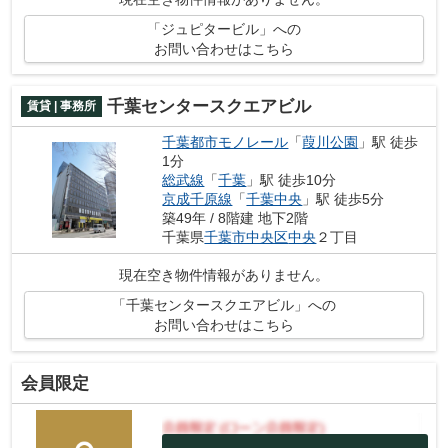
「ジュピタービル」への
お問い合わせはこちら
千葉センタースクエアビル
賃貸 | 事務所
千葉都市モノレール
「
葭川公園
」駅 徒歩
1分
総武線
「
千葉
」駅 徒歩10分
京成千原線
「
千葉中央
」駅 徒歩5分
築49年 / 8階建 地下2階
千葉県
千葉市中央区
中央
２丁目
現在空き物件情報がありません。
「千葉センタースクエアビル」への
お問い合わせはこちら
会員限定