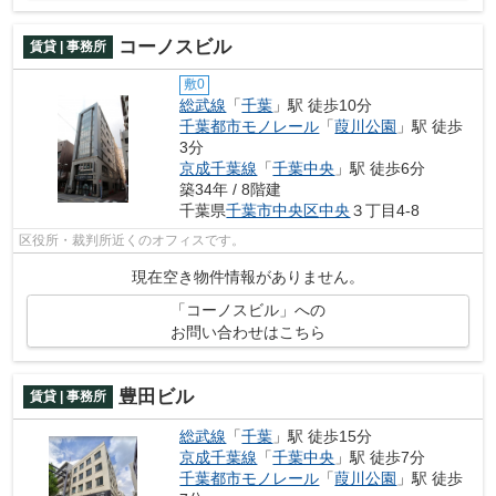
コーノスビル
賃貸 | 事務所
敷0
総武線
「
千葉
」駅 徒歩10分
千葉都市モノレール
「
葭川公園
」駅 徒歩
3分
京成千葉線
「
千葉中央
」駅 徒歩6分
築34年 / 8階建
千葉県
千葉市中央区
中央
３丁目4-8
区役所・裁判所近くのオフィスです。
現在空き物件情報がありません。
「コーノスビル」への
お問い合わせはこちら
豊田ビル
賃貸 | 事務所
総武線
「
千葉
」駅 徒歩15分
京成千葉線
「
千葉中央
」駅 徒歩7分
千葉都市モノレール
「
葭川公園
」駅 徒歩