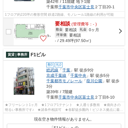
築42年 / 11階建 地下1階
千葉県
千葉市中央区
富士見
２丁目20-1
1フロア約220坪の整形空間 鉄道2路線、モノレール1路線の利用が可能
要相談
(管理費等：- )
要相談
0ヶ月
敷金
礼金
要相談
坪単価
- / 29.49坪(97.50㎡)
F1ビル
賃貸 | 事務所
敷0
礼0
総武線
「
千葉
」駅 徒歩9分
京成千葉線
「
千葉中央
」駅 徒歩5分
千葉都市モノレール
「
葭川公園
」駅 徒歩
3分
築39年 / 7階建
千葉県
千葉市中央区
富士見
２丁目8-10
★フリーレント1ヶ月 ★1フロア1テナント ★人通り多数有 ★南向きの
明るい事務所です♪ ★諸条件相談可 ★各駅徒歩圏内！ビジネス拠点に最適
です☆
現在空き物件情報がありません。
「F1ビル」への