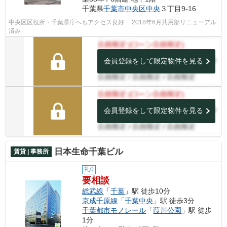
千葉県
千葉市中央区
中央
３丁目9-16
中央区区役所・千葉県庁へもアクセス良好 2018年6月共用部リニューアル
済み
会員登録をして限定物件を見る
会員登録をして限定物件を見る
日本生命千葉ビル
賃貸 | 事務所
礼0
要相談
総武線
「
千葉
」駅 徒歩10分
京成千原線
「
千葉中央
」駅 徒歩3分
千葉都市モノレール
「
葭川公園
」駅 徒歩
1分