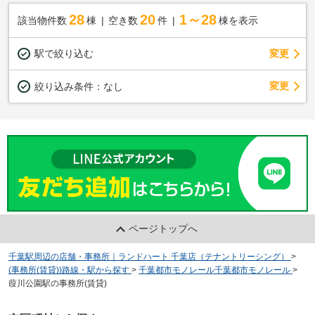
28
20
1～28
該当物件数
棟
空き数
件
棟を表示
駅で絞り込む
変更
変更
絞り込み条件：
なし
ページトップへ
千葉駅周辺の店舗・事務所｜ランドハート 千葉店（テナントリーシング）
>
(事務所(賃貸))路線・駅から探す
>
千葉都市モノレール千葉都市モノレール
>
葭川公園駅の事務所(賃貸)