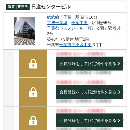
日進センタービル
賃貸 | 事務所
総武線
「
千葉
」駅 徒歩10分
京成千葉線
「
千葉中央
」駅 徒歩5分
千葉都市モノレール
「
葭川公園
」駅 徒歩
2分
築40年 / 9階建 地下1階
千葉県
千葉市中央区
中央
３丁目
会員登録をして限定物件を見る
会員登録をして限定物件を見る
会員登録をして限定物件を見る