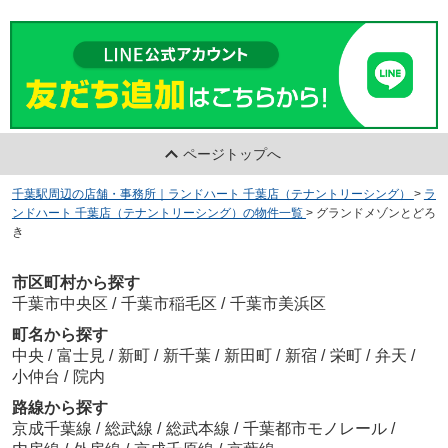
ページトップへ
千葉駅周辺の店舗・事務所｜ランドハート 千葉店（テナントリーシング）
>
ラ
ンドハート 千葉店（テナントリーシング）の物件一覧
>
グランドメゾンとどろ
き
市区町村から探す
千葉市中央区
/
千葉市稲毛区
/
千葉市美浜区
町名から探す
中央
/
富士見
/
新町
/
新千葉
/
新田町
/
新宿
/
栄町
/
弁天
/
小仲台
/
院内
路線から探す
京成千葉線
/
総武線
/
総武本線
/
千葉都市モノレール
/