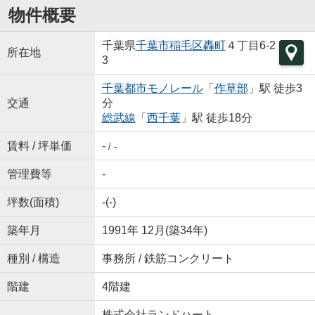
物件概要
千葉県
千葉市稲毛区
轟町
４丁目6-2
所在地
3
千葉都市モノレール
「
作草部
」駅 徒歩3
交通
分
総武線
「
西千葉
」駅 徒歩18分
賃料 / 坪単価
-
/ -
管理費等
-
坪数(面積)
-(-)
築年月
1991年 12月(築34年)
種別 / 構造
事務所 / 鉄筋コンクリート
階建
4階建
株式会社ランドハート