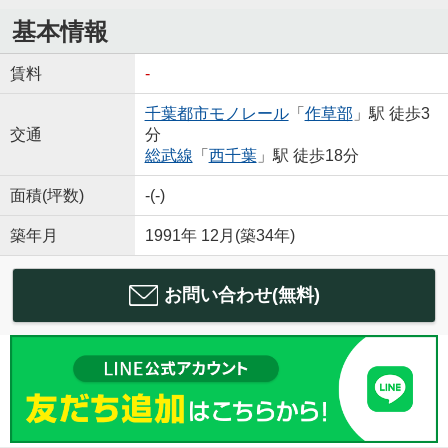
基本情報
賃料
-
千葉都市モノレール
「
作草部
」駅 徒歩3
交通
分
総武線
「
西千葉
」駅 徒歩18分
面積(坪数)
-(-)
築年月
1991年 12月(築34年)
お問い合わせ(無料)