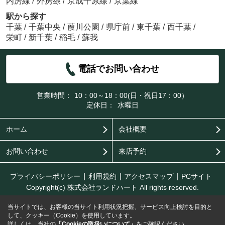
内房線
/
外房線
/
京成千原線
/
京葉線
駅から探す
千葉
/
千葉中央
/
葭川公園
/
県庁前
/
東千葉
/
西千葉
/
栄町
/
新千葉
/
稲毛
/
蘇我
電話でお問い合わせ
営業時間：
10：00～18：00(日・祝日17：00）
定休日：
水曜日
ホーム
会社概要
お問い合わせ
来店予約
プライバシーポリシー
利用規約
アクセスマップ
PCサイト
Copyright(c) 株式会社ランドハート All rights reserved.
当サイトでは、お客様の当サイト利用状況把握、サービス向上検討を目的と
して、クッキー（Cookie）を使用しています。
詳しくは、当社の
「Cookieの取扱いについて」
をご確認ください。