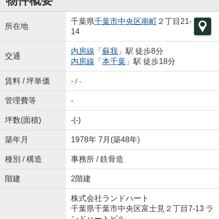
物件概要
千葉県
千葉市中央区
南町
２丁目21-
所在地
14
内房線
「
蘇我
」駅 徒歩8分
交通
内房線
「
本千葉
」駅 徒歩18分
賃料 / 坪単価
-
/ -
管理費等
-
坪数(面積)
-(-)
築年月
1978年 7月(築48年)
種別 / 構造
事務所 / 鉄骨造
階建
2階建
株式会社ランドハート
千葉県千葉市中央区富士見２丁目7-13 ラ
ンドハートビル