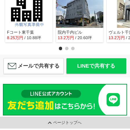
Fコート東千葉
院内千内ビル
ヴェルト千
8.25
万
円
/ 10.88坪
13.2
万
円
/ 20.60坪
13.2
万
円
/
メールで共有する
LINEで共有する
ページトップへ