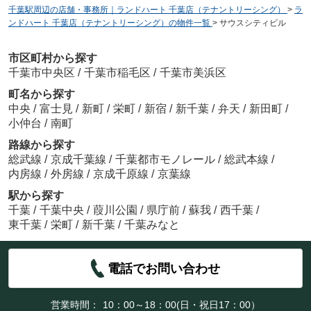
千葉駅周辺の店舗・事務所｜ランドハート 千葉店（テナントリーシング）
>
ラ
ンドハート 千葉店（テナントリーシング）の物件一覧
>
サウスシティビル
市区町村から探す
千葉市中央区
/
千葉市稲毛区
/
千葉市美浜区
町名から探す
中央
/
富士見
/
新町
/
栄町
/
新宿
/
新千葉
/
弁天
/
新田町
/
小仲台
/
南町
路線から探す
総武線
/
京成千葉線
/
千葉都市モノレール
/
総武本線
/
内房線
/
外房線
/
京成千原線
/
京葉線
駅から探す
千葉
/
千葉中央
/
葭川公園
/
県庁前
/
蘇我
/
西千葉
/
東千葉
/
栄町
/
新千葉
/
千葉みなと
電話でお問い合わせ
営業時間：
10：00～18：00(日・祝日17：00）