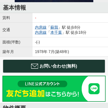
基本情報
賃料
-
内房線
「
蘇我
」駅 徒歩8分
交通
内房線
「
本千葉
」駅 徒歩18分
面積(坪数)
-(-)
築年月
1978年 7月(築48年)
お問い合わせ(無料)