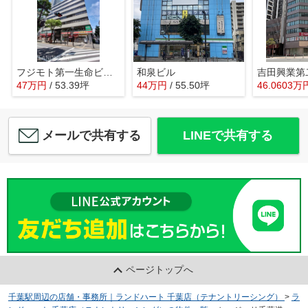
フジモト第一生命ビルディング
和泉ビル
吉田興業第
47
万
円
/ 53.39坪
44
万
円
/ 55.50坪
46.0603
万
メールで共有する
LINEで共有する
ページトップへ
千葉駅周辺の店舗・事務所｜ランドハート 千葉店（テナントリーシング）
>
ラ