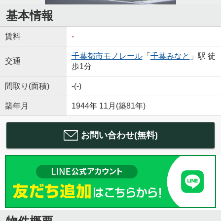
基本情報
賃料
-
千葉都市モノレール
「
千葉みなと
」駅 徒
交通
歩1分
間取り(面積)
-(-)
築年月
1944年 11月(築81年)
お問い合わせ(無料)