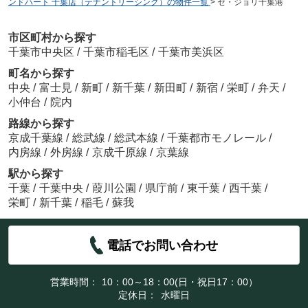
ンドハート 千葉店（テナントリーシング）の物件一覧
>
セ・ジョリ千葉港
市区町村から探す
千葉市中央区
/
千葉市稲毛区
/
千葉市美浜区
町名から探す
中央
/
富士見
/
新町
/
新千葉
/
新田町
/
新宿
/
栄町
/
弁天
/
小仲台
/
院内
路線から探す
京成千葉線
/
総武線
/
総武本線
/
千葉都市モノレール
/
内房線
/
外房線
/
京成千原線
/
京葉線
駅から探す
千葉
/
千葉中央
/
葭川公園
/
県庁前
/
東千葉
/
西千葉
/
栄町
/
新千葉
/
稲毛
/
蘇我
電話でお問い合わせ
営業時間：
10：00～18：00(日・祝日17：00）
定休日：
水曜日