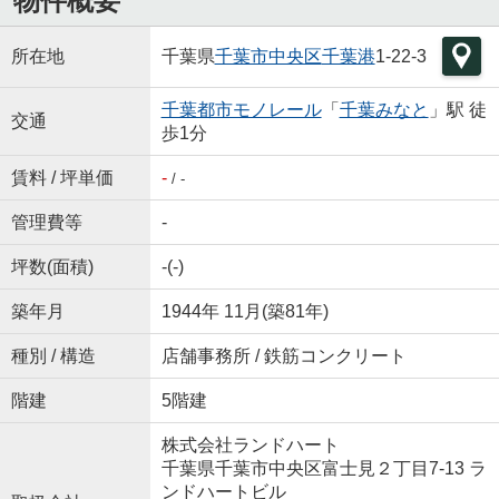
物件概要
所在地
千葉県
千葉市中央区
千葉港
1-22-3
千葉都市モノレール
「
千葉みなと
」駅 徒
交通
歩1分
賃料 / 坪単価
-
/ -
管理費等
-
坪数(面積)
-(-)
築年月
1944年 11月(築81年)
種別 / 構造
店舗事務所 / 鉄筋コンクリート
階建
5階建
株式会社ランドハート
千葉県千葉市中央区富士見２丁目7-13 ラ
ンドハートビル