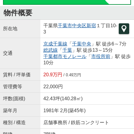
物件概要
千葉県
千葉市中央区
新宿
１丁目10-
所在地
3
京成千葉線
「
千葉中央
」駅 徒歩6～7分
総武線
「
千葉
」駅 徒歩13～15分
交通
千葉都市モノレール
「
市役所前
」駅 徒歩
10分
賃料 / 坪単価
20.9万円
/ 0.49万円
管理費等
22,000円
坪数(面積)
42.43坪(140.28㎡)
築年月
1981年 2月(築45年)
種別 / 構造
店舗事務所 / 鉄筋コンクリート