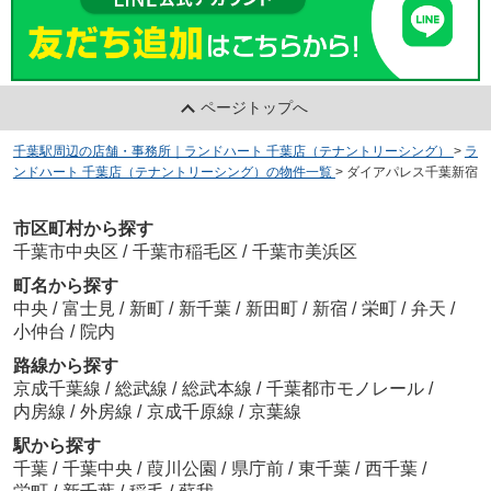
ページトップへ
千葉駅周辺の店舗・事務所｜ランドハート 千葉店（テナントリーシング）
>
ラ
ンドハート 千葉店（テナントリーシング）の物件一覧
>
ダイアパレス千葉新宿
市区町村から探す
千葉市中央区
/
千葉市稲毛区
/
千葉市美浜区
町名から探す
中央
/
富士見
/
新町
/
新千葉
/
新田町
/
新宿
/
栄町
/
弁天
/
小仲台
/
院内
路線から探す
京成千葉線
/
総武線
/
総武本線
/
千葉都市モノレール
/
内房線
/
外房線
/
京成千原線
/
京葉線
駅から探す
千葉
/
千葉中央
/
葭川公園
/
県庁前
/
東千葉
/
西千葉
/