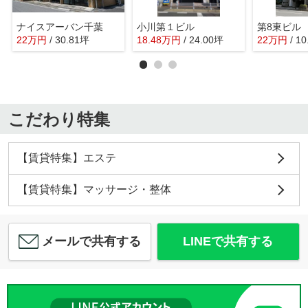
ナイスアーバン千葉
小川第１ビル
第8東ビル
22
万
円
/ 30.81坪
18.48
万
円
/ 24.00坪
22
万
円
/ 1
こだわり特集
【賃貸特集】エステ
【賃貸特集】マッサージ・整体
メールで共有する
LINEで共有する