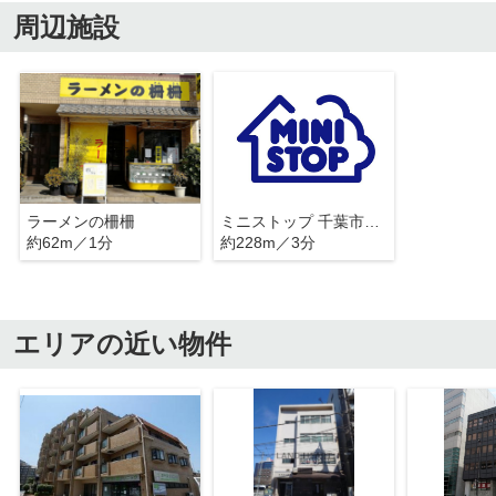
周辺施設
ラーメンの柵柵
ミニストップ 千葉市神明町店
約62m／1分
約228m／3分
エリアの近い物件