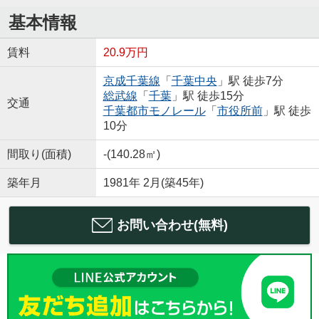
基本情報
賃料
20.9万円
京成千葉線
「
千葉中央
」駅 徒歩7分
総武線
「
千葉
」駅 徒歩15分
交通
千葉都市モノレール
「
市役所前
」駅 徒歩
10分
間取り(面積)
-(140.28㎡)
築年月
1981年 2月(築45年)
お問い合わせ(無料)