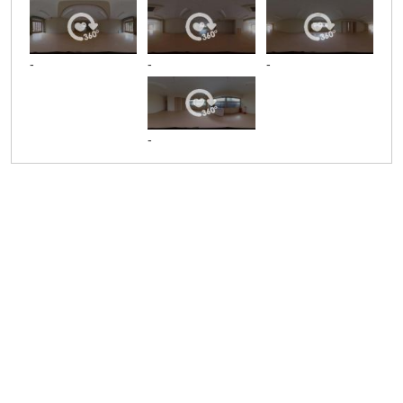
-
-
-
-