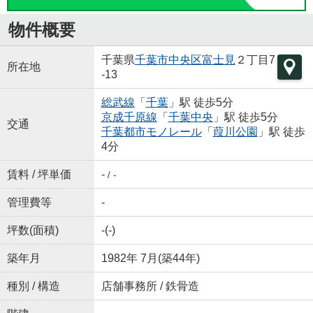
物件概要
千葉県
千葉市中央区
富士見
２丁目7
所在地
-13
総武線
「
千葉
」駅 徒歩5分
京成千原線
「
千葉中央
」駅 徒歩5分
交通
千葉都市モノレール
「
葭川公園
」駅 徒歩
4分
賃料 / 坪単価
-
/ -
管理費等
-
坪数(面積)
-(-)
築年月
1982年 7月(築44年)
種別 / 構造
店舗事務所 / 鉄骨造