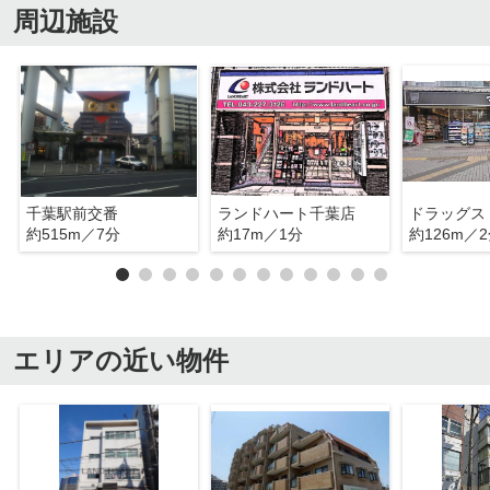
周辺施設
千葉駅前交番
ランドハート千葉店
約515m／7分
約17m／1分
約126m／
エリアの近い物件