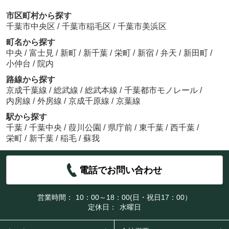
市区町村から探す
千葉市中央区
/
千葉市稲毛区
/
千葉市美浜区
町名から探す
中央
/
富士見
/
新町
/
新千葉
/
栄町
/
新宿
/
弁天
/
新田町
/
小仲台
/
院内
路線から探す
京成千葉線
/
総武線
/
総武本線
/
千葉都市モノレール
/
内房線
/
外房線
/
京成千原線
/
京葉線
駅から探す
千葉
/
千葉中央
/
葭川公園
/
県庁前
/
東千葉
/
西千葉
/
栄町
/
新千葉
/
稲毛
/
蘇我
電話でお問い合わせ
営業時間：
10：00～18：00(日・祝日17：00）
定休日：
水曜日