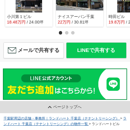
小川第１ビル
ナイスアーバン千葉
時田ビル
18.48
万
円
/ 24.00坪
22
万
円
/ 30.81坪
19.8
万
円
/
メールで共有する
LINEで共有する
ページトップへ
千葉駅周辺の店舗・事務所｜ランドハート 千葉店（テナントリーシング）
>
ラ
ンドハート 千葉店（テナントリーシング）の物件一覧
>
ランドハートビル