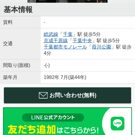
基本情報
賃料
-
総武線
「
千葉
」駅 徒歩5分
京成千原線
「
千葉中央
」駅 徒歩5分
交通
千葉都市モノレール
「
葭川公園
」駅 徒歩
4分
間取り(面積)
-(-)
築年月
1982年 7月(築44年)
お問い合わせ(無料)