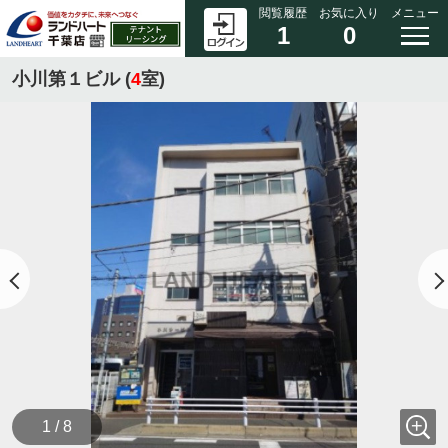
閲覧履歴
お気に入り
メニュー
1
0
小川第１ビル (
4
室)
1 / 8