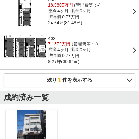
18.9805万円
(管理費等：-)
4ヶ月
0ヶ月
敷金
礼金
0.77万円
坪単価
24.64坪(81.48㎡)
402
7.1379万円
(管理費等：-)
4ヶ月
0ヶ月
敷金
礼金
0.77万円
坪単価
9.27坪(30.64㎡)
1
残り
件を表示する
成約済み一覧