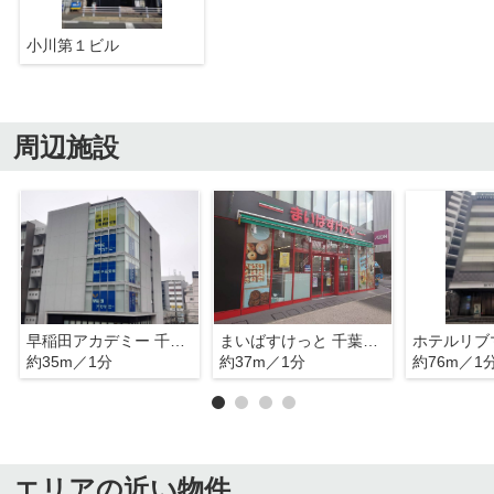
小川第１ビル
周辺施設
早稲田アカデミー 千葉校
まいばすけっと 千葉駅西口店
約35m／1分
約37m／1分
約76m／1
エリアの近い物件