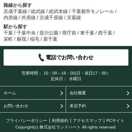
路線から探す
京成千葉線
/
総武線
/
総武本線
/
千葉都市モノレール
/
内房線
/
外房線
/
京成千原線
/
京葉線
駅から探す
千葉
/
千葉中央
/
葭川公園
/
県庁前
/
東千葉
/
西千葉
/
栄町
/
蘇我
/
稲毛
/
新千葉
電話でお問い合わせ
営業時間：
10：00～18：00(日・祝日17：00）
定休日：
水曜日
ホーム
会社概要
お問い合わせ
来店予約
プライバシーポリシー
利用規約
アクセスマップ
PCサイト
Copyright(c) 株式会社ランドハート All rights reserved.