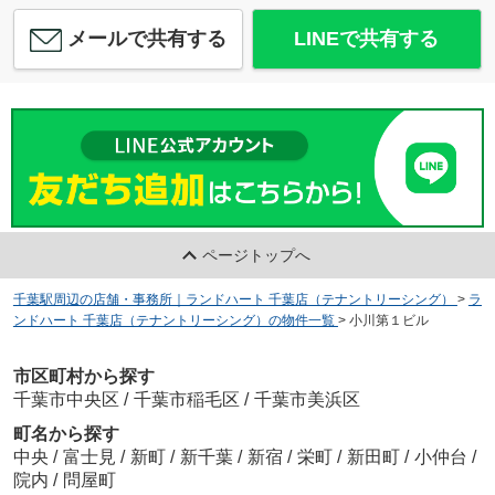
メールで共有する
LINEで共有する
ページトップへ
千葉駅周辺の店舗・事務所｜ランドハート 千葉店（テナントリーシング）
>
ラ
ンドハート 千葉店（テナントリーシング）の物件一覧
>
小川第１ビル
市区町村から探す
千葉市中央区
/
千葉市稲毛区
/
千葉市美浜区
町名から探す
中央
/
富士見
/
新町
/
新千葉
/
新宿
/
栄町
/
新田町
/
小仲台
/
院内
/
問屋町