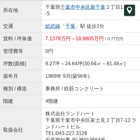
千葉県
千葉市中央区
新千葉
２丁目1
所在地
-5
交通
総武線
「
千葉
」駅 徒歩1分
賃料 / 坪単価
7.1379万円～18.9805万円
/ 0.77万円
管理費等
0円
坪数(面積)
9.27坪～24.64坪(30.64㎡～81.48㎡)
築年月
1969年 9月(築56年)
種別 / 構造
事務所 / 鉄筋コンクリート
階建
4階建
株式会社ランドハート
千葉県千葉市中央区富士見２丁目7-13 ラ
ンドハートビル
取扱会社
TEL:043-227-3126
千葉県知事 (6) 第013564号