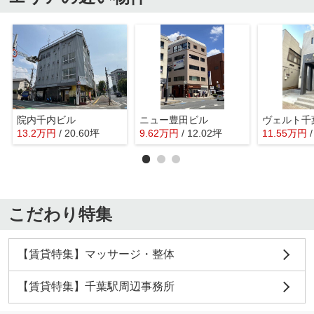
院内千内ビル
ニュー豊田ビル
ヴェルト千
13.2
万
円
/ 20.60坪
9.62
万
円
/ 12.02坪
11.55
万
円
こだわり特集
【賃貸特集】マッサージ・整体
【賃貸特集】千葉駅周辺事務所