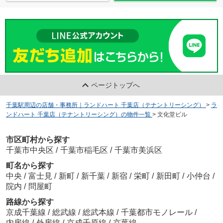
ページトップへ
千葉駅周辺の店舗・事務所｜ランドハート 千葉店（テナントリーシング）
>
ラ
ンドハート 千葉店（テナントリーシング）の物件一覧
>
文化堂ビル
市区町村から探す
千葉市中央区
/
千葉市稲毛区
/
千葉市美浜区
町名から探す
中央
/
富士見
/
新町
/
新千葉
/
新宿
/
栄町
/
新田町
/
小仲台
/
院内
/
問屋町
路線から探す
京成千葉線
/
総武線
/
総武本線
/
千葉都市モノレール
/
内房線
/
外房線
/
京成千原線
/
京葉線