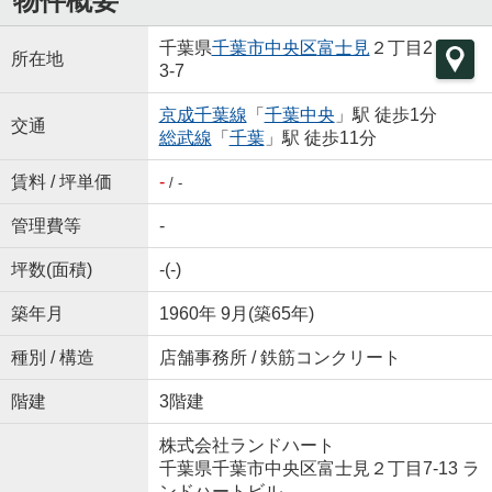
物件概要
千葉県
千葉市中央区
富士見
２丁目2
所在地
3-7
京成千葉線
「
千葉中央
」駅 徒歩1分
交通
総武線
「
千葉
」駅 徒歩11分
賃料 / 坪単価
-
/ -
管理費等
-
坪数(面積)
-(-)
築年月
1960年 9月(築65年)
種別 / 構造
店舗事務所 / 鉄筋コンクリート
階建
3階建
株式会社ランドハート
千葉県千葉市中央区富士見２丁目7-13 ラ
ンドハートビル