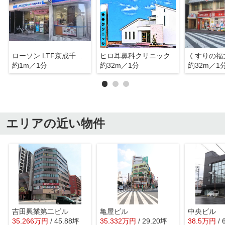
ローソン LTF京成千葉中央駅前店
ヒロ耳鼻科クリニック
約1m／1分
約32m／1分
約32m／1
エリアの近い物件
吉田興業第二ビル
亀屋ビル
中央ビル
35.266
万
円
/ 45.88坪
35.332
万
円
/ 29.20坪
38.5
万
円
/