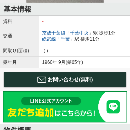
基本情報
賃料
-
京成千葉線
「
千葉中央
」駅 徒歩1分
交通
総武線
「
千葉
」駅 徒歩11分
間取り(面積)
-(-)
築年月
1960年 9月(築65年)
お問い合わせ(無料)