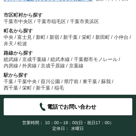
市区町村から探す
千葉市中央区
/
千葉市稲毛区
/
千葉市美浜区
町名から探す
中央
/
富士見
/
新町
/
新宿
/
新千葉
/
栄町
/
新田町
/
小仲台
/
弁天
/
松波
路線から探す
総武線
/
京成千葉線
/
総武本線
/
千葉都市モノレール
/
内房線
/
外房線
/
京成千原線
/
京葉線
駅から探す
千葉
/
千葉中央
/
葭川公園
/
県庁前
/
東千葉
/
蘇我
/
西千葉
/
栄町
/
新千葉
/
稲毛
電話でお問い合わせ
営業時間：
10：00～18：00(日・祝日17：00）
定休日：
水曜日