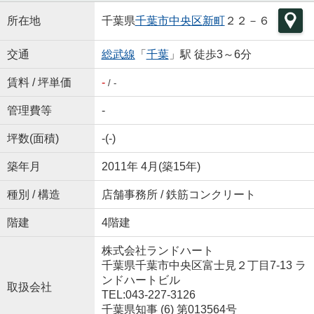
所在地
千葉県
千葉市中央区
新町
２２－６
交通
総武線
「
千葉
」駅 徒歩3～6分
賃料 / 坪単価
-
/ -
管理費等
-
坪数(面積)
-(-)
築年月
2011年 4月(築15年)
種別 / 構造
店舗事務所 / 鉄筋コンクリート
階建
4階建
株式会社ランドハート
千葉県千葉市中央区富士見２丁目7-13 ラ
ンドハートビル
取扱会社
TEL:043-227-3126
千葉県知事 (6) 第013564号