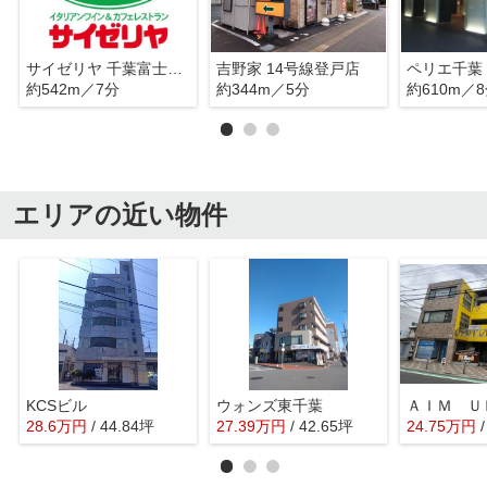
サイゼリヤ 千葉富士見店
吉野家 14号線登戸店
ペリエ千葉
約542m／7分
約344m／5分
約610m／
エリアの近い物件
KCSビル
ウォンズ東千葉
28.6
万
円
/ 44.84坪
27.39
万
円
/ 42.65坪
24.75
万
円