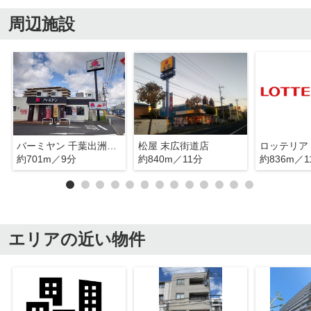
周辺施設
バーミヤン 千葉出洲港店
松屋 末広街道店
約701m／9分
約840m／11分
約836m／1
エリアの近い物件