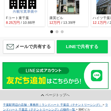
Fコート東千葉
康英ビル
ハイツ千葉
8.25
万
円
/ 10.88坪
12
万
円
/ 13.39坪
12.1
万
円
/
メールで共有する
LINEで共有する
ページトップへ
千葉駅周辺の店舗・事務所｜ランドハート 千葉店（テナントリーシング）
>
ラ
ンドハート 千葉店（テナントリーシング）の物件一覧
>
港町ビル