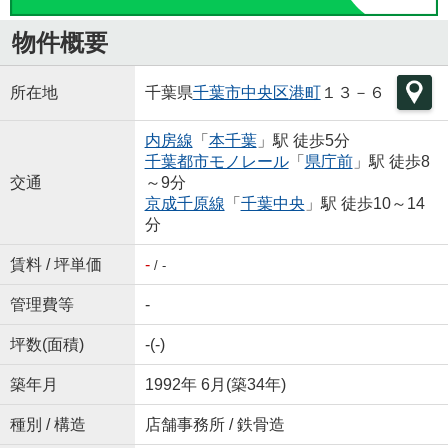
物件概要
所在地
千葉県
千葉市中央区
港町
１３－６
内房線
「
本千葉
」駅 徒歩5分
千葉都市モノレール
「
県庁前
」駅 徒歩8
交通
～9分
京成千原線
「
千葉中央
」駅 徒歩10～14
分
賃料 / 坪単価
-
/ -
管理費等
-
坪数(面積)
-(-)
築年月
1992年 6月(築34年)
種別 / 構造
店舗事務所 / 鉄骨造