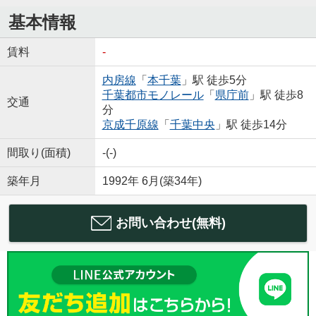
基本情報
賃料
-
内房線
「
本千葉
」駅 徒歩5分
千葉都市モノレール
「
県庁前
」駅 徒歩8
交通
分
京成千原線
「
千葉中央
」駅 徒歩14分
間取り(面積)
-(-)
築年月
1992年 6月(築34年)
お問い合わせ(無料)