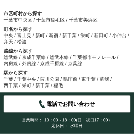
市区町村から探す
千葉市中央区
/
千葉市稲毛区
/
千葉市美浜区
町名から探す
中央
/
富士見
/
新町
/
新宿
/
新千葉
/
栄町
/
新田町
/
小仲台
/
弁天
/
松波
路線から探す
総武線
/
京成千葉線
/
総武本線
/
千葉都市モノレール
/
内房線
/
外房線
/
京成千原線
/
京葉線
駅から探す
千葉
/
千葉中央
/
葭川公園
/
県庁前
/
東千葉
/
蘇我
/
西千葉
/
栄町
/
新千葉
/
稲毛
電話でお問い合わせ
営業時間：
10：00～18：00(日・祝日17：00）
定休日：
水曜日