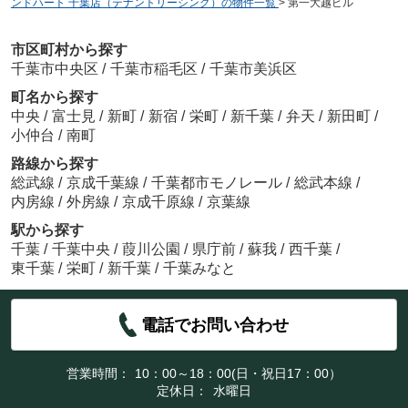
ンドハート 千葉店（テナントリーシング）の物件一覧
>
第一大越ビル
市区町村から探す
千葉市中央区
/
千葉市稲毛区
/
千葉市美浜区
町名から探す
中央
/
富士見
/
新町
/
新宿
/
栄町
/
新千葉
/
弁天
/
新田町
/
小仲台
/
南町
路線から探す
総武線
/
京成千葉線
/
千葉都市モノレール
/
総武本線
/
内房線
/
外房線
/
京成千原線
/
京葉線
駅から探す
千葉
/
千葉中央
/
葭川公園
/
県庁前
/
蘇我
/
西千葉
/
東千葉
/
栄町
/
新千葉
/
千葉みなと
電話でお問い合わせ
営業時間：
10：00～18：00(日・祝日17：00）
定休日：
水曜日