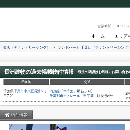
営業時間：
10：00
 千葉店（テナントリーシング）
>
ランドハート 千葉店（テナントリーシング
長洲建物
の過去掲載物件情報
現況の確認はお気軽にお問い合わ
所在地
交通
-
千葉県
千葉市中央区
長洲
２丁
内房線
「
本千葉
」駅 徒歩4分
2
目7-21
千葉都市モノレール
「
県庁前
」駅 徒歩4分
木
物件情報