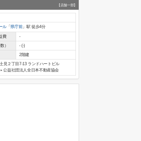
【店舗一部】
ール
「
県庁前
」駅 徒歩4分
益費
-
年数）
- (-)
2階建
見２丁目7-13 ランドハートビル
公益社団法人全日本不動産協会