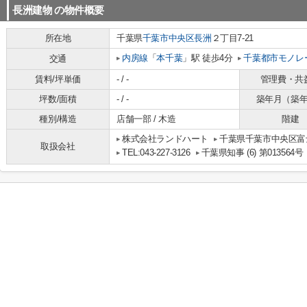
長洲建物
の物件概要
所在地
千葉県
千葉市中央区
長洲
２丁目7-21
内房線
「
本千葉
」駅 徒歩4分
千葉都市モノレ
交通
賃料/坪単価
- / -
管理費・共
坪数/面積
- / -
築年月（築
種別/構造
店舗一部 / 木造
階建
株式会社ランドハート
千葉県千葉市中央区富士
取扱会社
TEL:043-227-3126
千葉県知事 (6) 第013564号