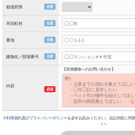
都道府県
任意
市区町村
任意
番地
任意
建物名／部屋番号
任意
【長洲建物へのお問い合わせ】
内容
必須
※
利用規約
及び
プライバシーポリシー
を必ずお読みください。左記内容に同
い。