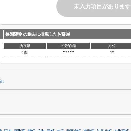
未入力項目があります
長洲建物
の過去に掲載したお部屋
所在階
坪数/面積
方位
1階
*** / ***
***
店）