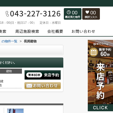
00
00
～18：00(日・祝日17：00）
定休日：
水曜日
）の物件一覧
>
長洲建物
せください。
建物
階建
造