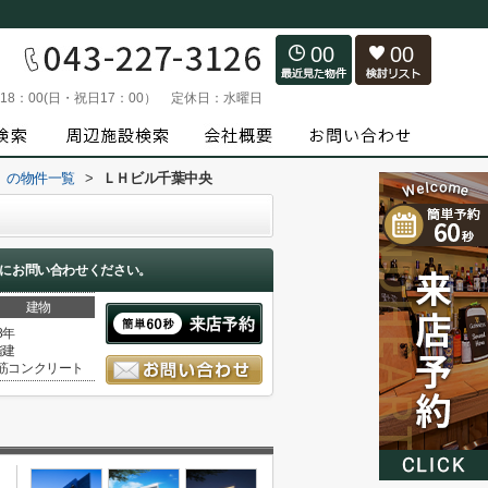
00
00
～18：00(日・祝日17：00）
定休日：
水曜日
）の物件一覧
>
ＬＨビル千葉中央
にお問い合わせください。
建物
8年
階建
筋コンクリート