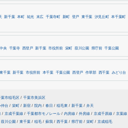
天
新千葉
本町
祐光
末広
千葉寺町
新町
登戸
東千葉
汐見丘町
本千葉町
中央
千葉寺
西登戸
新千葉
市役所前
栄町
葭川公園
県庁前
千葉公園
東千葉
新千葉
市役所前
本千葉
千葉公園
西登戸
作草部
西千葉
みどり台
千葉市稲毛区
/
千葉市美浜区
小仲台
/
栄町
/
新宿
/
院内
/
春日
/
稲毛東
/
新千葉
/
弁天
線
/
京成千葉線
/
千葉都市モノレール
/
内房線
/
外房線
/
京成千原線
/
京葉線
葭川公園
/
東千葉
/
稲毛
/
蘇我
/
西千葉
/
県庁前
/
栄町
/
京成稲毛