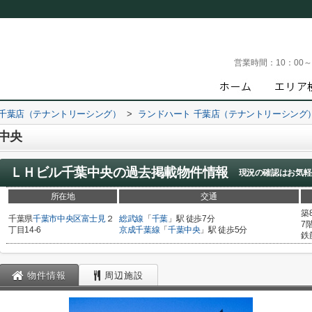
営業時間：
10：00
 千葉店（テナントリーシング）
>
ランドハート 千葉店（テナントリーシング
中央
ＬＨビル千葉中央
の過去掲載物件情報
現況の確認はお気軽
所在地
交通
築
千葉県
千葉市中央区
富士見
２
総武線
「
千葉
」駅 徒歩7分
7
丁目14-6
京成千葉線
「
千葉中央
」駅 徒歩5分
鉄
物件情報
周辺施設