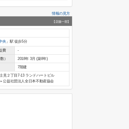
情報の見方
【店舗一部】
中央
」駅 徒歩5分
益費
-
年数）
2018年 3月 (築8年)
7階建
見２丁目7-13 ランドハートビル
公益社団法人全日本不動産協会