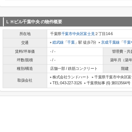
ＬＨビル千葉中央
の物件概要
所在地
千葉県
千葉市中央区
富士見
２丁目14-6
総武線
「
千葉
」駅 徒歩7分
京成千葉線
「
千葉
交通
賃料/坪単価
- / -
管理費・共
坪数/面積
- / -
築年月（築
種別/構造
店舗一部 / 鉄筋コンクリート
階建
株式会社ランドハート
千葉県千葉市中央区富士
取扱会社
TEL:043-227-3126
千葉県知事 (6) 第013564号