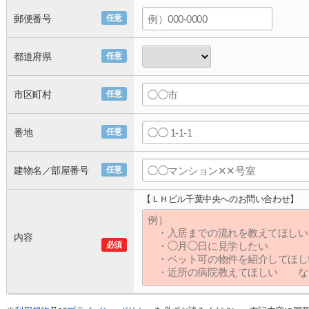
郵便番号
任意
都道府県
任意
市区町村
任意
番地
任意
建物名／部屋番号
任意
【ＬＨビル千葉中央へのお問い合わせ】
内容
必須