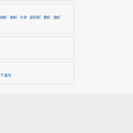
南町
都町
今井
新田町
要町
港町
千葉寺