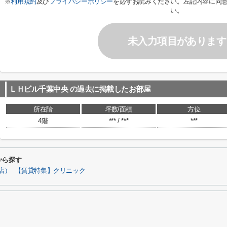
※
利用規約
及び
プライバシーポリシー
を必ずお読みください。左記内容に同
い。
未入力項目があります
ＬＨビル千葉中央
の過去に掲載したお部屋
所在階
坪数/面積
方位
4階
*** / ***
***
から探す
店）
【賃貸特集】クリニック