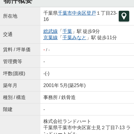
物件概要
千葉県
千葉市中央区
登戸
１丁目23-
所在地
16
総武線
「
千葉
」駅 徒歩9分
交通
京葉線
「
千葉みなと
」駅 徒歩11分
賃料 / 坪単価
-
/ -
管理費等
-
坪数(面積)
-(-)
築年月
2001年 5月(築25年)
種別 / 構造
事務所 / 鉄骨造
階建
-
株式会社ランドハート
千葉県千葉市中央区富士見２丁目7-13 ラ
ンドハートビル