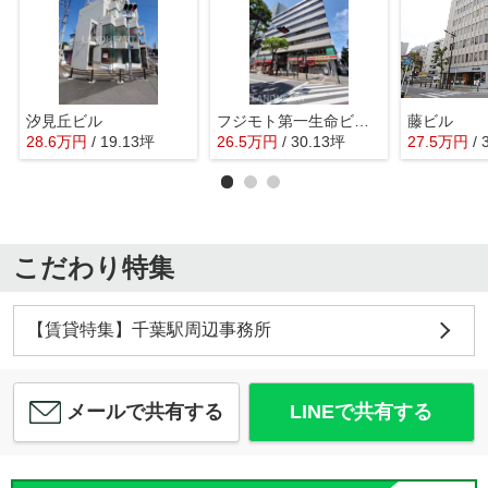
汐見丘ビル
フジモト第一生命ビルディング
藤ビル
28.6
万
円
/ 19.13坪
26.5
万
円
/ 30.13坪
27.5
万
円
/
こだわり特集
【賃貸特集】千葉駅周辺事務所
メールで共有する
LINEで共有する