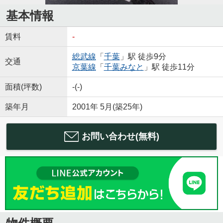
基本情報
賃料
-
総武線
「
千葉
」駅 徒歩9分
交通
京葉線
「
千葉みなと
」駅 徒歩11分
面積(坪数)
-(-)
築年月
2001年 5月(築25年)
お問い合わせ(無料)