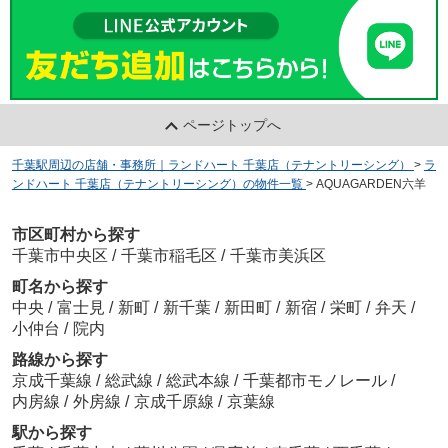
ページトップへ
千葉駅周辺の店舗・事務所｜ランドハート 千葉店（テナントリーシング）
>
ラ
ンドハート 千葉店（テナントリーシング）の物件一覧
>
AQUAGARDEN六羊
市区町村から探す
千葉市中央区
/
千葉市稲毛区
/
千葉市美浜区
町名から探す
中央
/
富士見
/
新町
/
新千葉
/
新田町
/
新宿
/
栄町
/
弁天
/
小仲台
/
院内
路線から探す
京成千葉線
/
総武線
/
総武本線
/
千葉都市モノレール
/
内房線
/
外房線
/
京成千原線
/
京葉線
駅から探す