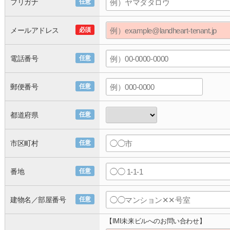
フリガナ
任意
メールアドレス
必須
電話番号
任意
郵便番号
任意
都道府県
任意
市区町村
任意
番地
任意
建物名／部屋番号
任意
【IMI未来ビルへのお問い合わせ】