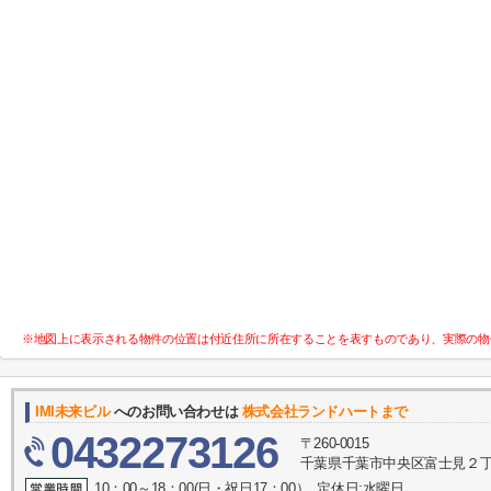
※地図上に表示される物件の位置は付近住所に所在することを表すものであり、実際の物
IMI未来ビル
へのお問い合わせは
株式会社ランドハートまで
0432273126
〒260-0015
千葉県千葉市中央区富士見２丁目
10：00～18：00(日・祝日17：00） 定休日:水曜日