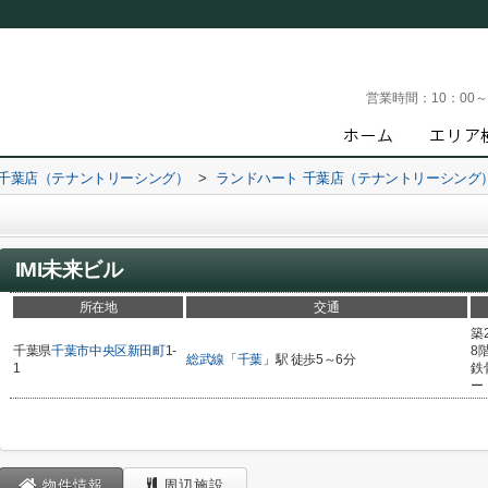
営業時間：
10：00
 千葉店（テナントリーシング）
>
ランドハート 千葉店（テナントリーシング
IMI未来ビル
所在地
交通
築
千葉県
千葉市中央区
新田町
1-
8
総武線
「
千葉
」駅 徒歩5～6分
1
鉄
ー
物件情報
周辺施設