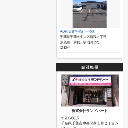
AD蘇我貸事務所一号棟
千葉県千葉市中央区蘇我３丁目
京葉線「蘇我」駅 徒歩22分
築13年
株式会社ランドハート
〒260-0015
千葉県千葉市中央区富士見２丁目7-