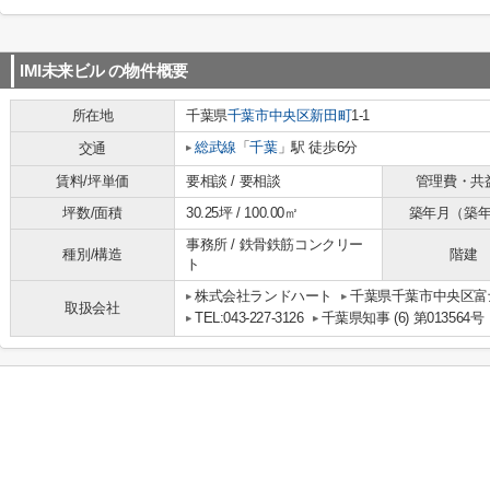
IMI未来ビル
の物件概要
所在地
千葉県
千葉市中央区
新田町
1-1
総武線
「
千葉
」駅 徒歩6分
交通
賃料/坪単価
要相談 / 要相談
管理費・共
坪数/面積
30.25坪 / 100.00㎡
築年月（築
事務所 / 鉄骨鉄筋コンクリー
種別/構造
階建
ト
株式会社ランドハート
千葉県千葉市中央区富士
取扱会社
TEL:043-227-3126
千葉県知事 (6) 第013564号