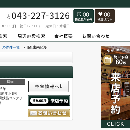
00
00
～18：00(日・祝日17：00）
定休日：
水曜日
）の物件一覧
>
IMI未来ビル
建物
空室情報へ
28年
階建 地下1階
骨鉄筋コンクリ
ト