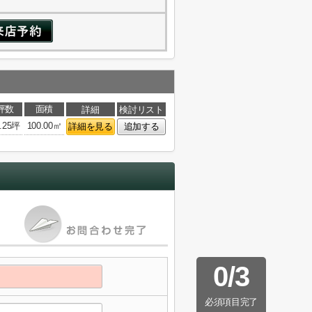
坪数
面積
詳細
検討リスト
0.25坪
100.00㎡
詳細を見る
追加する
0
/
3
必須項目完了