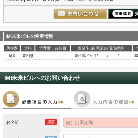
IMI未来ビル
の空室情報
所在階
賃料
管理費・共益費
敷金/礼金/保証金/償却/敷引
5階
要相談
-
/
/
/
/
3
要相談
0ヶ月
-
-
-
IMI未来ビル
へのお問い合わせ
お名前
必須