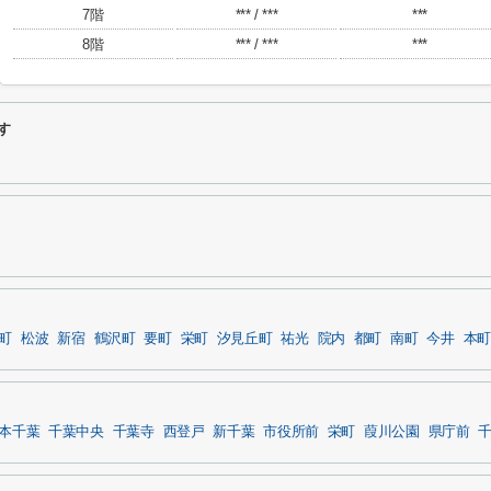
7階
*** / ***
***
8階
*** / ***
***
す
町
松波
新宿
鶴沢町
要町
栄町
汐見丘町
祐光
院内
都町
南町
今井
本町
本千葉
千葉中央
千葉寺
西登戸
新千葉
市役所前
栄町
葭川公園
県庁前