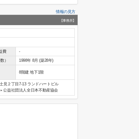
情報の見方
【事務所】
益費
-
年数）
1998年 8月 (築28年)
8階建 地下1階
見２丁目7-13 ランドハートビル
公益社団法人全日本不動産協会