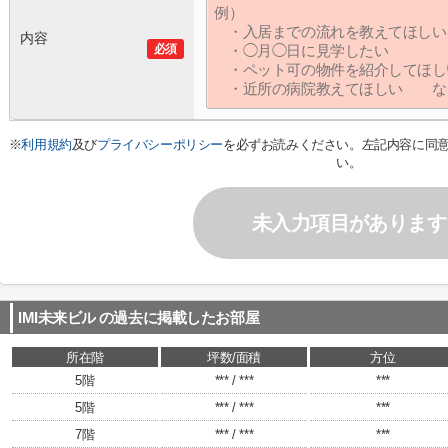
内容
必須
※
利用規約
及び
プライバシーポリシー
を必ずお読みください。左記内容に同
い。
未入力項目があります
IMI未来ビル
の過去に掲載したお部屋
所在階
坪数/面積
方位
5階
*** / ***
***
5階
*** / ***
***
7階
*** / ***
***